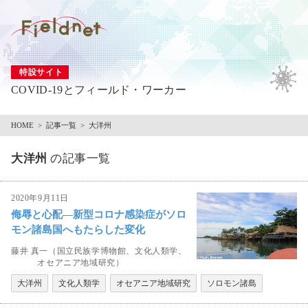
特設サイト
COVID-19とフィールド・ワーカー
HOME
記事一覧
大洋州
大洋州
の記事一覧
2020年9月11日
侮辱と心配―新型コロナ感染症がソロ
モン諸島国へもたらした変化
藤井 真一（国立民族学博物館、文化人類学、
オセアニア地域研究）
大洋州
文化人類学
オセアニア地域研究
ソロモン諸島