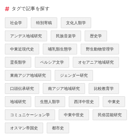
タグで記事を探す
社会学
特別寄稿
文化人類学
アンデス地域研究
民族音楽学
歴史学
中東近現代史
哺乳類生態学
野生動物管理学
霊長類学
ペルシア文学
オセアニア地域研究
東南アジア地域研究
ジェンダー研究
口頭伝承研究
南アジア地域研究
比較教育学
地域研究
生態人類学
西洋中世史
中東史
コミュニケーション学
中東中世史
民俗芸能研究
オスマン帝国史
都市史