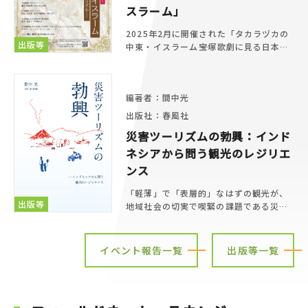
スラーム」
2025年2月に開催された「タカラヅカの
出版等
中東・イスラーム――宝塚歌劇に見る日本的
オリエンタリズム」の報告が『季刊アラ
ブ』に連載されます。
編著者：間中光
出版社：春風社
災害ツーリズムの勃興：インド
ネシアから問う観光のレジリエ
ンス
「軽薄」で「表層的」なはずの観光が、
出版等
地域社会の切実で喫緊の課題である災害
復興と結びついている？インドネシアの
被災地で展開されるツーリズムの諸相か
ら、観光を通じた災害復興の可能性と課
イベント報告一覧
出版等一覧
題を読みとく。