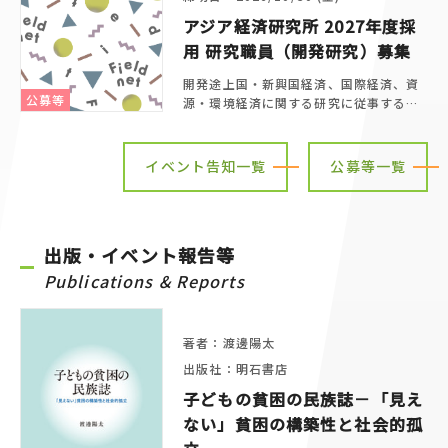
アジア経済研究所 2027年度採
用 研究職員（開発研究）募集
開発途上国・新興国経済、国際経済、資
公募等
源・環境経済に関する研究に従事する研
究職員（若干名）を募集しま
す。
イベント告知一覧
公募等一覧
出版・イベント報告等
Publications & Reports
著者：渡邊陽太
出版社：明石書店
子どもの貧困の民族誌－「見え
ない」貧困の構築性と社会的孤