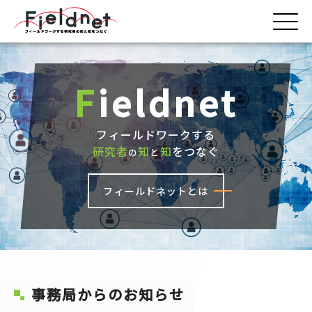
F
ieldnet
フィールドワークする
研究者
知
知
をつなぐ
の
と
フィールドネットとは
事務局からのお知らせ