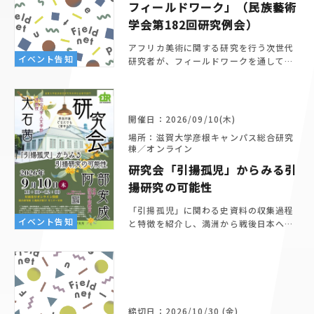
フィールドワーク」（民族藝術
学会第182回研究例会）
アフリカ美術に関する研究を行う次世代
イベント告知
研究者が、フィールドワークを通して明
らかになったことを発表します。コメン
テーターに、日本における同時代のアフ
リカ美術研究のパイオニア・川口幸也さ
んをお迎えします。
開催日：2026/09/10(木)
場所：滋賀大学彦根キャンパス総合研究
棟／オンライン
研究会「引揚孤児」からみる引
揚研究の可能性
「引揚孤児」に関わる史資料の収集過程
イベント告知
と特徴を紹介し、満洲から戦後日本へ至
る移動と救済の研究可能性を考える。
締切日：2026/10/30 (金)