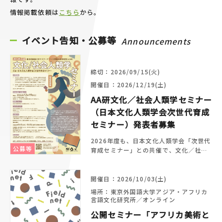
情報掲載依頼は
こちら
から。
イベント告知・公募等
Announcements
締切：2026/09/15(火)
開催日：2026/12/19(土)
AA研文化／社会人類学セミナー
（日本文化人類学会次世代育成
セミナー）発表者募集
2026年度も、日本文化人類学会「次世代
公募等
育成セミナー」との共催で、文化／社会
人類学セミナーを2026年12月19日にAA
研で開催します。発表の応募期間は2026
年9月1日～15日です。
開催日：2026/10/03(土)
場所：東京外国語大学アジア・アフリカ
言語文化研究所／オンライン
公開セミナー「アフリカ美術と