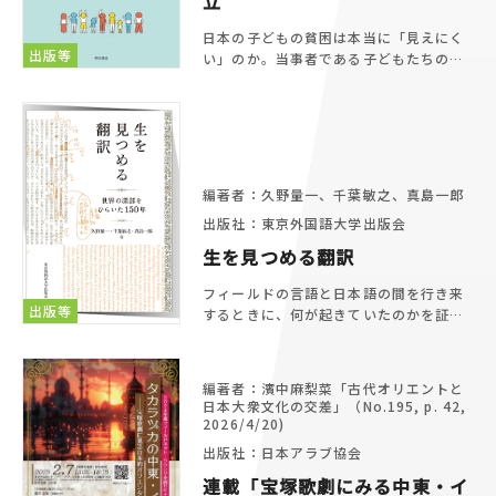
立
日本の子どもの貧困は本当に「見えにく
出版等
い」のか。当事者である子どもたちの視
点から「見えない」貧困の構築性を描き
出すとともに、「貧困の文化」論批判を
乗り越えて、新たな貧困の人類学を追究
する民族誌。
編著者：久野量一、千葉敏之、真島一郎
出版社：東京外国語大学出版会
生を見つめる翻訳
フィールドの言語と日本語の間を行き来
出版等
するときに、何が起きていたのかを証言
する33のエッセイと論考、そして4つの
インタビューを収録しています。そう、
「翻訳は、そのひとつひとつが『事件』
編著者：濱中麻梨菜「古代オリエントと
だった」のです。
日本大衆文化の交差」（No.195, p. 42,
2026/4/20)
出版社：日本アラブ協会
連載「宝塚歌劇にみる中東・イ