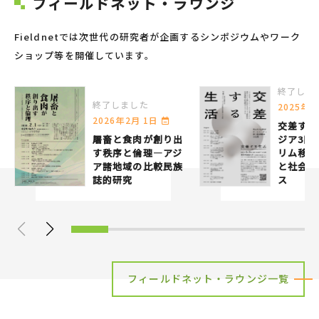
フィールドネット・ラウンジ
Fieldnetでは次世代の研究者が企画するシンポジウムやワーク
ショップ等を開催しています。
終了しま
終了しました
2025年2
2026年2月 1日
交差する
屠畜と食肉が創り出
ジア3国
す秩序と倫理―アジ
リム移⺠
ア諸地域の比較民族
と社会的
誌的研究
ス
フィールドネット・ラウンジ一覧