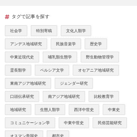
タグで記事を探す
社会学
特別寄稿
文化人類学
アンデス地域研究
民族音楽学
歴史学
中東近現代史
哺乳類生態学
野生動物管理学
霊長類学
ペルシア文学
オセアニア地域研究
東南アジア地域研究
ジェンダー研究
口頭伝承研究
南アジア地域研究
比較教育学
地域研究
生態人類学
西洋中世史
中東史
コミュニケーション学
中東中世史
民俗芸能研究
オスマン帝国史
都市史