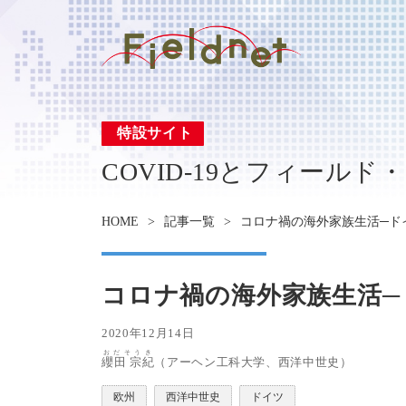
特設サイト
COVID-19とフィールド
HOME
記事一覧
コロナ禍の海外家族生活─ド
コロナ禍の海外家族生活
2020年12月14日
おだそうき
纓田 宗紀
（アーヘン工科大学、西洋中世史）
欧州
西洋中世史
ドイツ