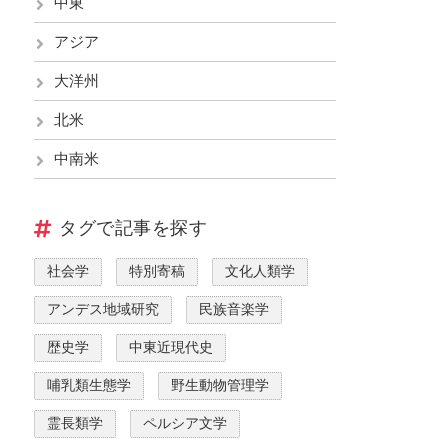
中東
アジア
大洋州
北米
中南米
タグで記事を探す
社会学
特別寄稿
文化人類学
アンデス地域研究
民族音楽学
歴史学
中東近現代史
哺乳類生態学
野生動物管理学
霊長類学
ペルシア文学