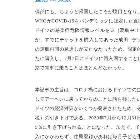
偶然にも、ちょうど帰国したころが境目となり、
WHOがCOVID-19をパンデミックに認定し
ドイツの感染症危険情報レベルを３（渡航中止
が、すでにチケットを購入してあった成田─デ
の運航再開の見通しが立たなかったため、限定
たに購入し、7月7日にドイツに再入国すること
京で電車に乗ることはほとんどなかった。
本記事の主旨は、コロナ禍におけるドイツでの
してアーヘンに戻ってからのことに話を移した
ドイツの経済対策がいくつか発表されたため、
税）の引き下げである。2020年7月から12月3
5％に引き下げられることになった。加えて、
入にかかわらず、住民登録があれば毎月子ども手当（