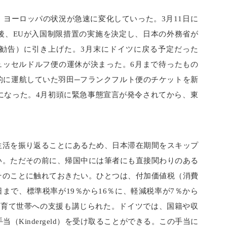
ヨーロッパの状況が急速に変化していった。3月11日に
た直後、EUが入国制限措置の実施を決定し、日本の外務省が
勧告）に引き上げた。3月末にドイツに戻る予定だった
ュッセルドルフ便の運休が決まった。6月まで待ったもの
的に運航していた羽田─フランクフルト便のチケットを新
になった。4月初頭に緊急事態宣言が発令されてから、東
生活を振り返ることにあるため、日本滞在期間をスキップ
い。ただその前に、帰国中には筆者にも直接関わりのある
そのことに触れておきたい。ひとつは、付加価値税（消費
1日まで、標準税率が19％から16％に、軽減税率が7％から
子育て世帯への支援も講じられた。ドイツでは、国籍や収
Kindergeld）を受け取ることができる。この手当に