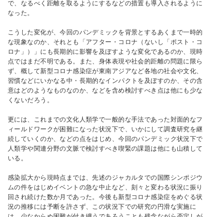
で、なるべく距離を取るようにするなどの措置も導入されるように
なった。
こうした変化が、今回のパンデミックを背景とするあくまで一時的
な現象なのか、それとも「アフター・コロナ（ないし「ポスト・コ
ロナ」）」にも長期的に影響を及ぼすような変化であるのか、現時
点ではまだ不明である。また、身体表現や社会的距離の問題に限ら
ず、概して新型コロナ感染症が東南アジアなど各地の社会や文化、
習慣などにいかなる中・長期的なインパクトを及ぼすのか、その含
意はどのようなものなのか、などを含め検討すべき点は他にも少な
くないだろう。
更には、これまでの文化人類学で一般的な手法であった対面的なフ
ィールドワークが困難になった状況下で、いかにして調査研究を継
続していくのか、などの点をはじめ、今回のパンデミック状況下で
人類学や関連分野の文脈で検討すべき喫緊の課題は他にも山積して
いる。
感染拡大から現時点までは、先述のジャカルタでの国際シンポジウ
ムの件をはじめイベントの急な中止など、刻々と変わる状況に振り
回され続けた数か月であった。今後も新型コロナ感染症をめぐる状
況の推移には予断を許さず、この状況下での研究の円滑な実施に
は、少なからぬ困難が付き纏うであろうことも残念ながら否定しが