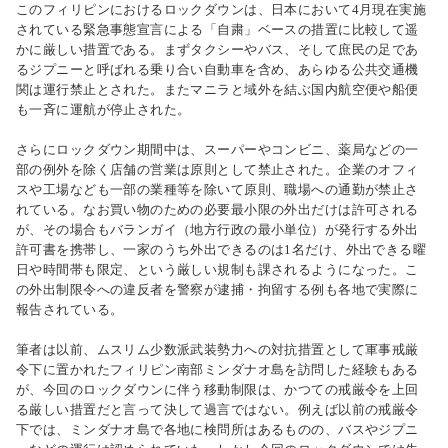
このフィリピンにおけるロックダウンは、日本において4月現在実施
されている緊急事態宣言による「自粛」ベースの措置に比較して遥
かに厳しい措置である。まずタクシーやバス、そして庶民の足であ
るジプニーと呼ばれる乗り合い自動車を含め、あらゆる公共交通機
関は運行禁止とされた。またマニラと域外を結ぶ国内航空便や船便
も一斉に運航が停止された。
さらにロックダウン期間中は、スーパーやコンビニ、薬局などの一
部の例外を除く店舗の営業は原則として禁止された。企業のオフィ
スや工場なども一部の業種等を除いて原則、職場への通勤が禁止さ
れている。なお買い物のための必要最小限の外出だけは許可される
が、その場合もバランガイ（地方行政の最小単位）が発行する外出
許可書を携帯し、一家のうち外出できるのは1名だけ、外出できる曜
日や時間帯も限定、という厳しい規制も課されるようになった。こ
の外出制限令への違反者を警察が逮捕・拘留する例も各地で実際に
報告されている。
筆者は以前、ムスリム少数派武装勢力への対抗措置として軍事戒厳
令下に置かれたフィリピン南部ミンダナオ島を訪問した経験もある
が、今回のロックダウンに伴う移動制限は、かつての戒厳令を上回
る厳しい措置だと言って決して過言ではない。例えば以前の戒厳令
下では、ミンダナオ島で各地に検問所はあるものの、バスやジプニ