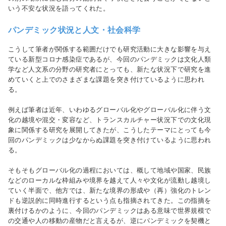
いう不安な状況を語ってくれた。
パンデミック状況と人文・社会科学
こうして筆者が関係する範囲だけでも研究活動に大きな影響を与え
ている新型コロナ感染症であるが、今回のパンデミックは文化人類
学など人文系の分野の研究者にとっても、新たな状況下で研究を進
めていくと上でのさまざまな課題を突き付けているように思われ
る。
例えば筆者は近年、いわゆるグローバル化やグローバル化に伴う文
化の越境や混交・変容など、トランスカルチャー状況下での文化現
象に関係する研究を展開してきたが、こうしたテーマにとっても今
回のパンデミックは少なからぬ課題を突き付けているように思われ
る。
そもそもグローバル化の過程においては、概して地域や国家、民族
などのローカルな枠組みや境界を越えて人々や文化が流動し越境し
ていく半面で、他方では、新たな境界の形成や（再）強化のトレン
ドも逆説的に同時進行するという点も指摘されてきた。この指摘を
裏付けるかのように、今回のパンデミックはある意味で世界規模で
の交通や人の移動の産物だと言えるが、逆にパンデミックを契機と