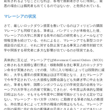
延長されるようなことになれば、各地で困窮者がさらに増加し、最
悪の場合には餓死者も出てくるのではないか、と危惧されている。
マレーシアの状況
さて、厳しいロックダウン措置を敷いているのはフィリピンの隣国
マレーシアも同様である。筆者は、パンデミックが本格化した後、
マレーシアの大学に所属する長年の知己の研究者らとメールなどで
情報交換を続けている。それによると、マレーシアでも新型コロナ
感染症の拡大と、それに対する防止策である事実上の都市封鎖で大
学や関係する研究者に多大な影響が出ているのが現状である。
具体的に言えば、マレーシアではMovement Control Orders（MCO）
と称される大規模な通行禁止・移動制限を含む事実上のロックダウ
ン命令が実施された（その後、5月に入り地域によっては段階的に緩
和）。大学も通常の授業実施はほぼ不可能となり、またマレーシア
で今年予定されていた大規模な国際会議なども矢継ぎ早に中止を決
めた。筆者も毎年、国際シンポジウムなどの学術交流の企画をマレ
ーシアの大学等との共催で実施してきたが、今年度は具体的な開催
日程はおろか、そもそも今年度中に開催可能かどうかさえ定かでは
ない。マレーシア・サバ大学（UMS）に勤務する筆者の知人の教授
も、外出禁止令によって大学の職場の同僚はもちろん、マレーシア
の別の場所に住む自分の配偶者や子供とさえ会うことができないと