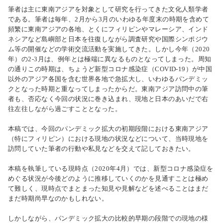
筆者は主に東南アジアを対象として研究を行ってきた文化人類学者
である。筆者は毎年、2月から3月のいわゆる年度末の時期を含めて
頻繁に東南アジアの各地、とくにフィリピンやマレーシア、インド
ネシアなど島嶼部と日本を往復しながら調査研究や国際シンポジウ
ム等の開催などの学術交流活動を実施してきた。しかし今年（2020
年）の2-3月は、例年とは極端に異なるものとなってしまった。周知
の通りこの時期は、ちょうど新型コロナ感染症（COVID-19）が中国
以外のアジア各国を含む世界各地で急拡大し、いわゆるパンデミッ
クとなった時期と重なってしまったからだ。東南アジア訪問中の筆
者も、否応なく今回の状況に巻き込まれ、現地と日本のあいだで右
往左往しながら過ごすこととなった。
本稿では、今回のパンデミック拡大の初期段階における東南アジア
（特にフィリピン）における現地の状況などについて、当時現地を
訪問していた筆者の行動や私見などを交えて記しておきたい。
本稿を執筆している現時点（2020年4月）では、新型コロナ感染症を
めぐる状況が今後どのように推移していくのかを見通すことは極め
て難しく、現時点でまとまった知見や見解などを述べることはまだ
まだ時期尚早なのかもしれない。
しかしながら、パンデミック拡大の比較的早期の段階での現地の様