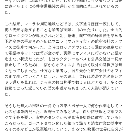
ーなどの運行は認められていた。しかし今回のロックダウンでは先
に述べたように公共交通機関の運行が全面的に禁止されているの
だ。
この結果、マニラや周辺地域などでは、文字通りほぼ一夜にして、
街の光景は激変することを筆者は実際に目の当たりにした。全面的
なロックダウンが導入された翌朝、急遽、航空機の帰国便を早める
予約変更の手続きのためにマニラ（マカティ市）の航空会社のオフ
ィスに徒歩で向かった。当時はロックダウンによる通信の途絶など
で電話やネットでは埒が空かず、実際にオフィスに行かないと話が
進まない状況だったが、もはやタクシーもバスも公共交通は一切が
停止しているために、宿からオフィスまでは歩く以外の選択肢は無
くなってしまった。仕方なく筆者も、宿泊先から航空会社のオフィ
スまで歩いていくことにした。その途上、普段は渋滞で悪名高いア
ヤラ通りを見れば、走る車の数は片手で数えるほどとなり、多くの
群衆でごった返していた筈の歩道からもまったく人影が消えてい
た。
そうした無人の街路の一角で白装束の男が一人で何か作業をしてい
たのが印象的だった。近寄ってみると彼は、白い防護服と防毒マス
クで全身を覆い、背中のタンクから消毒液を街路に散布していると
ころだった。ゴーストタウン化した都市で黙々と消毒作業に従事す
るその姿がどこか現実離れしていて、まるでSF映画の世界に自分が