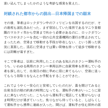
迷い込んでしまったかのような奇妙な感覚を覚えた。
封鎖された都市からの脱出―日本帰国までの顛末
その後、筆者はロックダウン中のフィリピンを出国するのだが、そ
の過程も波乱含みだった。まず宿泊していた場所であるマニラ首都
圏のマカティ市から空港まで向かう必要があるのに、ロックダウン
でバスやタクシーを含む一切の公共交通機関の運行が禁止されてし
まったため、空港まで移動する手段が存在しない、という困った状
況に直面した。流石に空港までは重い荷物を持って徒歩で移動する
には距離が遠すぎた。
そこで筆者は、以前に利用したことのある知人のタクシー運転手の
うち、いわゆる商用のタクシー車両以外に自家用車を所有している
者を探し出して、出発日の朝に早めに宿に来てもらい、空港に送っ
てもらう段取りをなんとか手配をすることができた。
これでようやく一安心だと安堵していたのだが、蓋を開けてみると
出発当日の朝の約束の時間になっても、運転手の車がいっこうに迎
えに来ないのだった。こちらから運転手に電話しても繋がらないま
ま時間だけが過ぎていった。焦りながら待っていると、しばらくし
て運転手から携帯に連絡が入った。聞けば、運転手が住む郊外の居