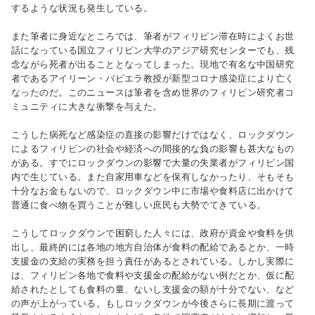
するような状況も発生している。
また筆者に身近なところでは、筆者がフィリピン滞在時によくお世
話になっている国立フィリピン大学のアジア研究センターでも、残
念ながら死者が出ることとなってしまった。現地で有名な中国研究
者であるアイリーン・バビエラ教授が新型コロナ感染症により亡く
なったのだ。このニュースは筆者を含め世界のフィリピン研究者コ
ミュニティに大きな衝撃を与えた。
こうした病死など感染症の直接の影響だけではなく、ロックダウン
によるフィリピンの社会や経済への間接的な負の影響も甚大なもの
がある。すでにロックダウンの影響で大量の失業者がフィリピン国
内で生じている。また自家用車などを保有しなかったり、そもそも
十分なお金もないので、ロックダウン中に市場や食料店に出かけて
普通に食べ物を買うことが難しい庶民も大勢でてきている。
こうしてロックダウンで困窮した人々には、政府が資金や食料を供
出し、最終的には各地の地方自治体が食料の配給であるとか、一時
支援金の支給の実務を担う責任があるとされている。しかし実際に
は、フィリピン各地で食料や支援金の配給がない例だとか、仮に配
給されたとしても食料の量、ないし支援金の額が十分でない、など
の声が上がっている。もしロックダウンが今後さらに長期に渡って