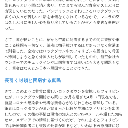
染もあっという間に消え去り、どこまでも澄んだ青空が久しぶりに
出現していたのだった。パンデミックとそれによるロックダウンで
多くの人々が苦しい生活を余儀なくされているなかで、マニラの空
は久しぶりに美しい姿を取り戻していることが何とも皮肉な事態だ
った。
さて、運が良いことに、宿から空港に到着するまでの間に警察や軍
による検問も一切なく、筆者は拍子抜けするほどあっけなく空港ま
で到着した。空港ではロックダウン中のフィリピンを脱出して母国
へ帰国しようと急ぐ外国人たちが殺到していたものの、航空会社カ
ウンターでのチェックインや出国審査では幸いにも大きな問題もな
く、筆者はなんとか日本へ帰国することができた。
長引く封鎖と困窮する庶民
さて、このように非常に厳しいロックダウンを実施したフィリピン
だが、ロックダウン開始から既に1か月を過ぎた4月17日現在でも、
新型コロナの感染者や死者は残念ながらじわじわと増加している。
筆者はロックダウンがまだ始まった比較的早期にフィリピンを出国
したので、その後の事情は現地の知人とのSNSやメールを通じた知ら
せや、メディアでの情報に基づくのだが、それによるとフィリピン
では医療関係者にも複数の死者が出るなど、いわゆる医療崩壊に類