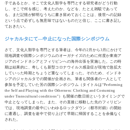
子であるとか、そこで文化人類学を専門とする研究者がどう行動
し、そこで何を感じ、考えたのか、などを、たとえ雑駁であって
も、まだ記憶が鮮明なうちに書き留めておくことは、後世への記録
という点で必ずしも無意味ではないものだと信じ、ここに書き記し
ておきたい。
ジャカルタにて―中止になった国際シンポジウム
さて、文化人類学を専門とする筆者は、今年の2月から3月にかけて
現地調査や国際シンポジウムのオーガナイズのために何度か東南ア
ジアのインドネシアとフィリピンへの海外出張を実施した。この時
期は結果的に、奇しくも新型コロナウイルス感染症が現地で急拡大
していった時期とちょうど重なってしまった。そのため、インドネ
シアのジャカルタでの開催が企画され、筆者も関係者の一人として
参加を予定していた筈の国際シンポジウム（タイトルは“Performing
the Self and Playing with the Otherness: Clothing and Costuming
under Transcultural conditions”）も開催の数日前というタイミングで
中止となってしまった。また、その直後に移動した先のフィリピン
では、現地調査の最中にいわゆるロックダウン（都市封鎖）の開始
に遭遇し、調査を途中で切り上げて早期に帰国することを余儀なく
された。