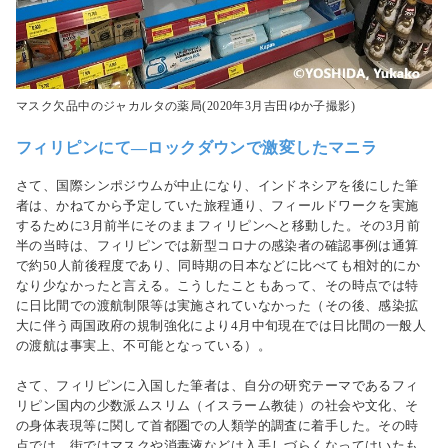
マスク欠品中のジャカルタの薬局(2020年3月吉田ゆか子撮影)
フィリピンにて―ロックダウンで激変したマニラ
さて、国際シンポジウムが中止になり、インドネシアを後にした筆
者は、かねてから予定していた旅程通り、フィールドワークを実施
するために3月前半にそのままフィリピンへと移動した。その3月前
半の当時は、フィリピンでは新型コロナの感染者の確認事例は通算
で約50人前後程度であり、同時期の日本などに比べても相対的にか
なり少なかったと言える。こうしたこともあって、その時点では特
に日比間での渡航制限等は実施されていなかった（その後、感染拡
大に伴う両国政府の規制強化により4月中旬現在では日比間の一般人
の渡航は事実上、不可能となっている）。
さて、フィリピンに入国した筆者は、自分の研究テーマであるフィ
リピン国内の少数派ムスリム（イスラーム教徒）の社会や文化、そ
の身体表現等に関して首都圏での人類学的調査に着手した。その時
点では、街ではマスクや消毒液などは入手しづらくなってはいたも