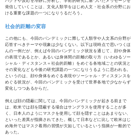
パクトや反応を冷静に分析し、学術的研究に基づいたメッセージを
発信していくことは、文化人類学をはじめ人文・社会系の分野にお
ける重要な課題の一つになりうるだろう。
社会的距離の変容
この他にも、今回のパンデミックに際して人類学や人文系の分野が
応答すべきテーマや現象は少なくない。以下は現時点で思いつくほ
んの一例だが、例えば今回のパンデミック状況を通じて、顔や身体
の表現であるとか、あるいは身体間の距離の取り方（いわゆるソー
シャル・ディスタンス＝社会的距離）をめぐる各地域ごとの状況と
その変化なども今後の研究課題の一つになりうるように思われる。
というのは、顔や身体をめぐる表現やソーシャル・ディスタンスを
めぐる状況が、今回のパンデミックを受けて世界各地で少なからず
変化しつつあるからだ。
例えば顔の隠蔽に関しては、今回のパンデミックが起きる前まで
は、欧米では顔を隠蔽する場合はサングラスを使用することが多
く、日本人のようにマスクを使用して顔を隠すことはあまりない、
といった差異が指摘されてきた。概して日本などに比して欧米はじ
め海外ではマスク着用の習慣が欠如しているという指摘が一般的で
あった。