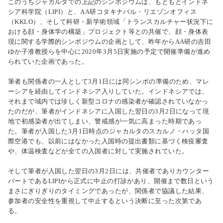
このうちジャカルタでの上記のシンポジウムは、もともとインドネ
シア科学院（LIPI）と、AA研コタキナバル・リエゾンオフィス
（KKLO）、そして科研・新学術領域「トランスカルチャー状況下に
おける顔・身体学の構築」プロジェクト等との共催で、顔・身体表
現に関する学際的シンポジウムの企画として、昨年からAA研の吉田
ゆか子准教授らを中心に2020年3月5日実施の予定で開催準備が進め
られていた企画であった。
筆者も関係者の一人として3月1日には同シンポの準備のため、マレ
ーシアを経由してインドネシア入りしていた。インドネシアでは、
それまで域内では珍しく新型コロナの感染者が確認されていなかっ
たのだが、筆者がインドネシアに入国した翌日の3月2日になって現
地で初感染者が出てしまい、警戒感が一気に高まった時期であっ
た。筆者が入国した3月1日時点のジャカルタのスカルノ・ハッタ国
際空港でも、以前にはなかった入国時の提出書類に基づく検疫審査
や、体温検査などが全ての入国者に対して実施されていた。
そして筆者が入国した翌日の3月2日には、共催者でありカウンター
パートであるLIPIから正式に中止の打診があり、開催まで数日という
まさにぎりぎりのタイミングであったが、関係者で協議した結果、
参加者の安全性を重視して中止するという決断に至った次第であ
る。