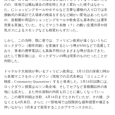
のの、現地では概ね過去の滞在時と大きく変わった様子はなかっ
た。にショッピングモールやホテルなど主要な建物の入り口では非
接触式の体温計で入場者の検温をするなど細かい変化はあったもの
の、首都圏や周辺のショッピングモールや飲食店も基本的には通常
営業を実施していた。そしてマニラ名物（？）の酷い交通渋滞や排
気ガスによるスモッグなども相変わらずだった。
しかし、この当時、既に巷では、フィリピン政府が遠くないうちに
ロックダウン（都市封鎖）を実施するという噂がSNSなどで流通して
おり、筆者の携帯電話にも真偽不明のさまざまな噂が流れてきた。
はたして数日後には、ロックダウンの噂は現実のものだったことが
判明した。
ドゥテルテ大統領が率いるフィリピン政府は、3月15日の深夜12時か
ら首都マニラをロックダウン（現地での正式名称は「コミュニティ
検疫」Community Quarantine）すると発表した。3月16日以降には、
ロックダウン措置はルソン島全域、そしてセブなど首都圏以外の各
地にも拡大し、また外出規制の内容も日ごとに厳しくなっていっ
た。この都市封鎖は当初、4月14日までとされていたが、その後、少
なくとも4月末日、さらに（一部地域では段階的な緩和措置や修正を
伴いながら）5月末まで延長することがアナウンスされた。