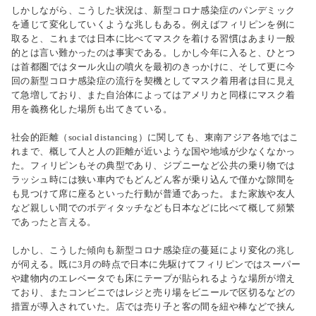
しかしながら、こうした状況は、新型コロナ感染症のパンデミック
を通じて変化していくような兆しもある。例えばフィリピンを例に
取ると、これまでは日本に比べてマスクを着ける習慣はあまり一般
的とは言い難かったのは事実である。しかし今年に入ると、ひとつ
は首都圏ではタール火山の噴火を最初のきっかけに、そして更に今
回の新型コロナ感染症の流行を契機としてマスク着用者は目に見え
て急増しており、また自治体によってはアメリカと同様にマスク着
用を義務化した場所も出てきている。
社会的距離（social distancing）に関しても、東南アジア各地ではこ
れまで、概して人と人の距離が近いような国や地域が少なくなかっ
た。フィリピンもその典型であり、ジプニーなど公共の乗り物では
ラッシュ時には狭い車内でもどんどん客が乗り込んで僅かな隙間を
も見つけて席に座るといった行動が普通であった。また家族や友人
など親しい間でのボディタッチなども日本などに比べて概して頻繁
であったと言える。
しかし、こうした傾向も新型コロナ感染症の蔓延により変化の兆し
が伺える。既に3月の時点で日本に先駆けてフィリピンではスーパー
や建物内のエレベータでも床にテープが貼られるような場所が増え
ており、またコンビニではレジと売り場をビニールで区切るなどの
措置が導入されていた。店では売り子と客の間を紐や棒などで挟ん