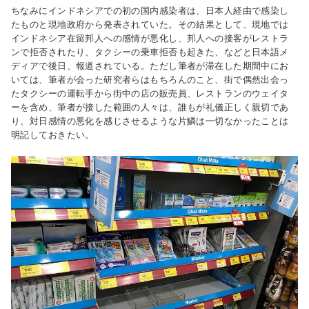
ちなみにインドネシアでの初の国内感染者は、日本人経由で感染し
たものと現地政府から発表されていた。その結果として、現地では
インドネシア在留邦人への感情が悪化し、邦人への接客がレストラ
ンで拒否されたり、タクシーの乗車拒否も起きた、などと日本語メ
ディアで後日、報道されている。ただし筆者が滞在した期間中にお
いては、筆者が会った研究者らはもちろんのこと、街で偶然出会っ
たタクシーの運転手から街中の店の販売員、レストランのウェイタ
ーを含め、筆者が接した範囲の人々は、誰もが礼儀正しく親切であ
り、対日感情の悪化を感じさせるような片鱗は一切なかったことは
明記しておきたい。