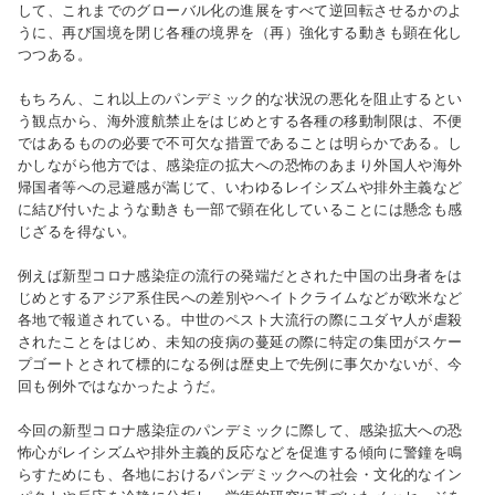
して、これまでのグローバル化の進展をすべて逆回転させるかのよ
うに、再び国境を閉じ各種の境界を（再）強化する動きも顕在化し
つつある。
もちろん、これ以上のパンデミック的な状況の悪化を阻止するとい
う観点から、海外渡航禁止をはじめとする各種の移動制限は、不便
ではあるものの必要で不可欠な措置であることは明らかである。し
かしながら他方では、感染症の拡大への恐怖のあまり外国人や海外
帰国者等への忌避感が嵩じて、いわゆるレイシズムや排外主義など
に結び付いたような動きも一部で顕在化していることには懸念も感
じざるを得ない。
例えば新型コロナ感染症の流行の発端だとされた中国の出身者をは
じめとするアジア系住民への差別やヘイトクライムなどが欧米など
各地で報道されている。中世のペスト大流行の際にユダヤ人が虐殺
されたことをはじめ、未知の疫病の蔓延の際に特定の集団がスケー
プゴートとされて標的になる例は歴史上で先例に事欠かないが、今
回も例外ではなかったようだ。
今回の新型コロナ感染症のパンデミックに際して、感染拡大への恐
怖心がレイシズムや排外主義的反応などを促進する傾向に警鐘を鳴
らすためにも、各地におけるパンデミックへの社会・文化的なイン