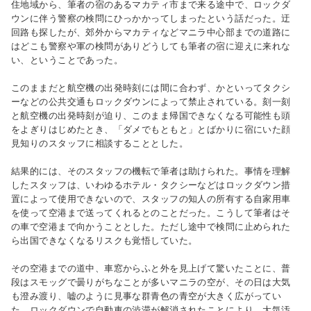
住地域から、筆者の宿のあるマカティ市まで来る途中で、ロックダ
ウンに伴う警察の検問にひっかかってしまったという話だった。迂
回路も探したが、郊外からマカティなどマニラ中心部までの道路に
はどこも警察や軍の検問がありどうしても筆者の宿に迎えに来れな
い、ということであった。
このままだと航空機の出発時刻には間に合わず、かといってタクシ
ーなどの公共交通もロックダウンによって禁止されている。刻一刻
と航空機の出発時刻が迫り、このまま帰国できなくなる可能性も頭
をよぎりはじめたとき、「ダメでもともと」とばかりに宿にいた顔
見知りのスタッフに相談することとした。
結果的には、そのスタッフの機転で筆者は助けられた。事情を理解
したスタッフは、いわゆるホテル・タクシーなどはロックダウン措
置によって使用できないので、スタッフの知人の所有する自家用車
を使って空港まで送ってくれるとのことだった。こうして筆者はそ
の車で空港まで向かうこととした。ただし途中で検問に止められた
ら出国できなくなるリスクも覚悟していた。
その空港までの道中、車窓からふと外を見上げて驚いたことに、普
段はスモッグで曇りがちなことが多いマニラの空が、その日は大気
も澄み渡り、嘘のように見事な群青色の青空が大きく広がってい
た。ロックダウンで自動車の渋滞が解消されたことにより、大気汚