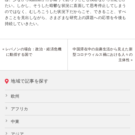
たい。しかし、そうした暗鬱な状況に直面して思考停止してしまう
のではなく、むしろこうした状況下だからこそ、できること、すべ
きことを見出しながら、さまざまな研究上の課題への応答を今後も
持続していきたい。
« レバノンの場合：政治・経済危機
中国滞在中の自粛生活から見えた新
に動揺する国で
型コロナウィルス禍における人々の
主体性 »
地域で記事を探す
欧州
アフリカ
中東
アジア