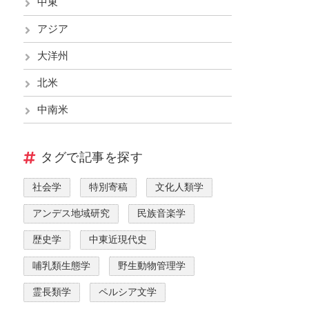
中東
アジア
大洋州
北米
中南米
タグで記事を探す
社会学
特別寄稿
文化人類学
アンデス地域研究
民族音楽学
歴史学
中東近現代史
哺乳類生態学
野生動物管理学
霊長類学
ペルシア文学