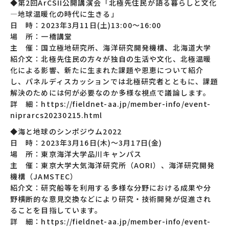
◆第2回ArCSII公開講演会「北極先住民が語る暮らしと文化
―地球温暖化の時代に生きる」
日 時：2023年3月11日(土)13:00〜16:00
場 所：一橋講堂
主 催：国立極地研究所、海洋研究開発機構、北海道大学
紹介文：北極先住民の方々が独自の生活や文化、北極温暖
化による影響、新たに生まれた課題や恩恵について紹介
し、パネルディスカッションでは北極研究者とともに、課題
解決のためには何が必要なのか多様な視点で議論します。
詳 細：https://fieldnet-aa.jp/member-info/event-
niprarcs20230215.html
◆海と地球のシンポジウム2022
日 時：2023年3月16日(木)〜3月17日(金)
場 所：東京海洋大学品川キャンパス
主 催：東京大学大気海洋研究所（AORI）、海洋研究開発
機構（JAMSTEC）
紹介文：研究船等を利用する多様な分野における成果や分
野横断的な意見交換などにより研究・技術開発が促進され
ることを目指しています。
詳 細：https://fieldnet-aa.jp/member-info/event-