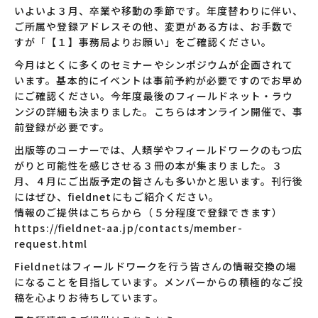
いよいよ３月、卒業や移動の季節です。年度替わりに伴い、
ご所属や登録アドレスその他、変更がある方は、お手数で
すが「【１】事務局よりお願い」をご確認ください。
今月はとくに多くのセミナーやシンポジウムが企画されて
います。基本的にイベントは事前予約が必要ですのでお早め
にご確認ください。今年度最後のフィールドネット・ラウ
ンジの詳細も決まりました。こちらはオンライン開催で、事
前登録が必要です。
出版等のコーナーでは、人類学やフィールドワークのもつ広
がりと可能性を感じさせる３冊の本が集まりました。３
月、４月にご出版予定の皆さんも多いかと思います。刊行後
にはぜひ、fieldnetにもご紹介ください。
情報のご提供はこちらから（５分程度で登録できます）
https://fieldnet-aa.jp/contacts/member-
request.html
Fieldnetはフィールドワークを行う皆さんの情報交換の場
になることを目指しています。メンバーからの積極的なご投
稿を心よりお待ちしています。