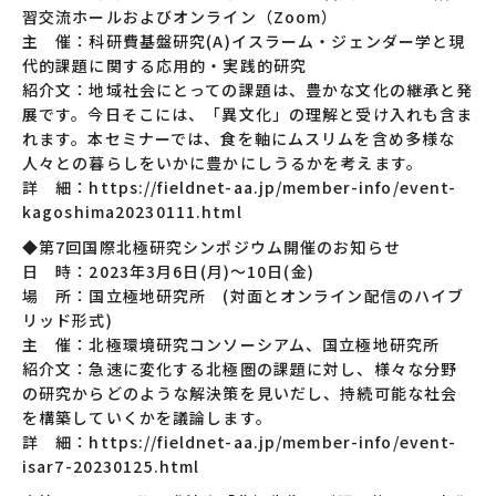
習交流ホールおよびオンライン（Zoom）
主 催：科研費基盤研究(A)イスラーム・ジェンダー学と現
代的課題に関する応用的・実践的研究
紹介文：地域社会にとっての課題は、豊かな文化の継承と発
展です。今日そこには、「異文化」の理解と受け入れも含ま
れます。本セミナーでは、食を軸にムスリムを含め多様な
人々との暮らしをいかに豊かにしうるかを考えます。
詳 細：https://fieldnet-aa.jp/member-info/event-
kagoshima20230111.html
◆第7回国際北極研究シンポジウム開催のお知らせ
日 時：2023年3月6日(月)～10日(金)
場 所：国立極地研究所 (対面とオンライン配信のハイブ
リッド形式)
主 催：北極環境研究コンソーシアム、国立極地研究所
紹介文：急速に変化する北極圏の課題に対し、様々な分野
の研究からどのような解決策を見いだし、持続可能な社会
を構築していくかを議論します。
詳 細：https://fieldnet-aa.jp/member-info/event-
isar7-20230125.html