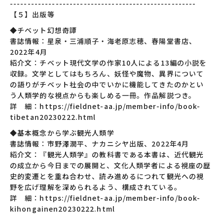
-----------------------------------------------------
【５】出版等
◆チベット幻想奇譚
書誌情報：星泉・三浦順子・海老原志穂、春陽堂書店、
2022年4月
紹介文：チベット現代文学の作家10人による13編の小説を
収録。文学としてはもちろん、妖怪や魔物、異界について
の語りがチベット社会の中でいかに機能してきたのかとい
う人類学的な視点からも楽しめる一冊。作品解説つき。
詳 細：https://fieldnet-aa.jp/member-info/book-
tibetan20230222.html
◆基本概念から学ぶ観光人類学
書誌情報：市野澤潤平、ナカニシヤ出版、2022年4月
紹介文：『観光人類学』の教科書である本書は、近代観光
の成立から今日までの展開と、文化人類学者による視座の歴
史的変遷とを重ね合わせ、読み進めるにつれて観光への視
野を広げ理解を深められるよう、構成されている。
詳 細：https://fieldnet-aa.jp/member-info/book-
kihongainen20230222.html