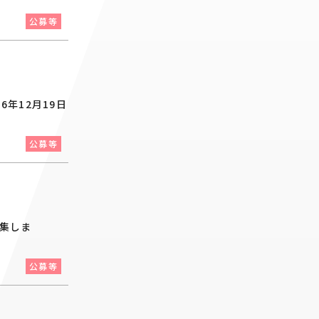
公募等
年12月19日
公募等
集しま
公募等