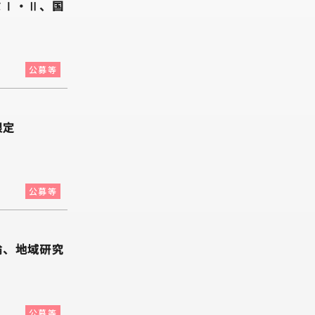
ミⅠ・Ⅱ、国
公募等
限定
公募等
論、地域研究
公募等