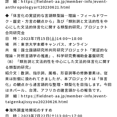
詳 細：https://fieldnet-aa.jp/member-info/event-
anthropologyart20230621.html
◆「体言化の実証的な言語類型論―理論・フィールドワー
ク・歴史・方言の観点から」及び「類別詞と文法的性を中
心にした文法的体言化に関する類型的研究」プロジェクト
合同研究会
日 時：2023年7月15日(土)14:00～18:00
場 所：東京大学本郷キャンパス、オンライン
共 催：国立国語研究所共同研究プロジェクト「実証的な
理論・対照言語学の推進」、科学研究費補助金基盤研究
（B）「類別詞と文法的性を中心にした文法的体言化に関す
る類型的研究」
紹介文：数詞、指示詞、属格、形容詞等の修飾要素は、従
来は別個に扱われてきましたが、本プロジェクトは「体言
化」の観点から通言語的な整理・類型化を目指します。今回
はネパール、台湾、アフリカの諸言語からの報告です。
詳 細：https://fieldnet-aa.jp/member-info/event-
taigenkajissyou20230626.html
◆海外調査地開拓のすすめ
日 時：2023年7月22日(土)13:00～17:00