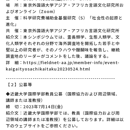
場 所：東京外国語大学アジア・アフリカ言語文化研究所お
よびオンライン（Zoom）
主 催：科学研究費補助金基盤研究（S）「社会性の起原と
進化」
共 催：東京外国語大学アジア・アフリカ言語文化研究所
紹介文：本シンポジウムでは、霊長類学、生態人類学、文
化人類学それぞれの分野で海外調査地を開拓した若手と中
堅以上の研究者が、そのノウハウや醍醐味を報告し、継続
調査地のリーダーがコメントをした後、議論をする。
詳 細：https://fieldnet-aa.jp/member-info/event-
kaigaityosachikaitaku20230524.html
-----------------------------------------------------
【２】公募等
◆近畿大学国際学部教員公募（国際協力および周辺領域、
講師または准教授）
締 切：2023年7月14日(金)
紹介文：近畿大学国際学部では、教員（国際協力および周
辺領域の講師または准教授）を公募しております。詳細は以
下のウェブサイトをご参照ください。