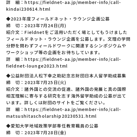
詳 細：https://fieldnet-aa.jp/member-info/call-
kindai230614.html
◆2023年度フィールドネット・ラウンジ企画公募
締 切：2023年7月24日(月)
紹介文：Fieldnetをご活用いただく場としてもうけました
フィールドネット・ラウンジ企画を公募します。文理の学問
分野を問わずフィールドワークに関連するシンポジウムや
ワークショップ等の企画をお待ちしています。
詳 細：https://fieldnet-aa.jp/member-info/call-
fieldnet-lounge2023.html
◆公益財団法人松下幸之助記念志財団日本人留学助成募集
締 切：2023年7月25日(火)
紹介文：諸外国との交流の促進、諸外国の発展と真の国際
相互理解に寄与する研究を志す海外留学助成の公募が出て
います。詳しくは財団のサイトをご覧ください。
詳 細：https://fieldnet-aa.jp/member-info/call-
matsushitascholarship20230531.html
◆愛知大学地域政策学部専任教育職員の公募
締 切：2023年7月28日(金)