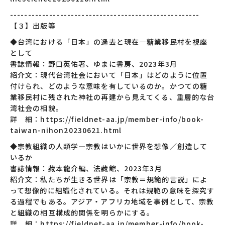
-----------------------------------------------------
【３】出版等
◆台湾における「日本」の過去と現在―糖業移民村を視座
として
書誌情報：野口英佑著、ゆまに書房、2023年3月
紹介文：現代台湾社会において「日本」はどのように位置
付けられ、どのような意味を有しているのか。かつての糖
業移民村に残された神社の再建から見えてくる、重層的な台
湾社会の相貌。
詳 細：https://fieldnet-aa.jp/member-info/book-
taiwan-nihon20230621.html
◆宗教組織の人類学―宗教はいかに世界を想像／創造して
いるか
書誌情報：藏本龍介編、法藏館、2023年3月
紹介文：私たちが生きる世界は「宗教＝規範的言説」によ
って想像的に組織化されている。それは規範の意味を探究す
る過程でもある。アジア・アフリカ地域を事例として、宗教
と組織の相互構成的関係を明らかにする。
詳 細：https://fieldnet-aa.jp/member-info/book-