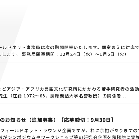
ィールドネット事務局は次の期間閉室いたします。閉室まえに対応
ます。 事務局閉室期間：12月24日（水）～1月6日（火）
netなどアジア・アフリカ言語文化研究所にかかわる若手研究者の活
（在籍 1972～85、慶應義塾大学名誉教授）の関係者...
募のお知らせ（追加募集）【応募締切：9月30日】
ましたフィールドネット・ラウンジ企画ですが、枠に余裕があります
者がシンポジウムやワークショップ等の研究会企画を積極的に実施し