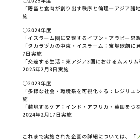
○2025年度
「屠畜と食肉が創り出す秩序と倫理―アジア諸地
施
○2024年度
「イスラーム圏に交響するイブン・アラビー思想」
「タカラヅカの中東・イスラーム：宝塚歌劇に見
7日実施
「交差する⽣活：東アジア3国におけるムスリ
2025年2月8日実施
○2023年度
「多様な社会・環境系を可視化する：レジリエン
施
「越境するケア：インド・アフリカ・英国をつ
2024年2月17日実施
これまで実施された企画の詳細については、「