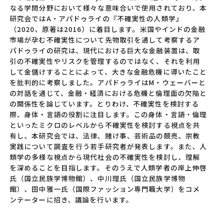
なる学問分野において様々な意味合いで使用されており、本
研究会ではA・アパドゥライの『不確実性の人類学』
（2020、原著は2016）に着目します。米国やインドの金融
市場が孕む不確実性について先物取引を通して考察するア
パドゥライの研究は、現代における巨大な金融装置は、取
引の不確実性やリスクを管理するのではなく、それを利用
して金儲けすることによって、大きな金融危機に導いたこと
を批判的に考察しました。アパドゥライはM・ウェーバーと
の対話を通じて、金融・経済における危機と倫理面の欠陥と
の関係性を論じています。とりわけ、不確実性を検討する
際、身体・言語の役割に注目します。この身体・言語・倫理
といったミクロのレベルから不確実性を検討する視点を共
有し、本研究会では、法律、賭け事、芸術品の競売、宗教
実践について調査を行う若手研究者が発表します。また、人
類学の多様な視点から現代社会の不確実性を検討し、理解
を深めることを目指します。そのうえで人類学者の岸上伸啓
氏（国立民族学博物館）、中川理氏（国立民族学博物
館）、田中雅一氏（国際ファッション専門職大学）をコメ
ンテーターに招き、議論を行います。