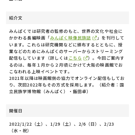
紹介文
みんぱくでは研究者の監修のもと、世界の文化や社会に
かかわる長編映画「
みんぱく映像民族誌
」を刊行して
います。これらは研究機関などに頒布するとともに、授
業などのためにみんぱくのサーバーからストリーミング
配信もしています（詳しくは
こちら
）。今回ご案内す
るのは、毎年１月から２月頃にかけて大阪の映画館でお
こなわれる上映イベントです。
2021
年以降は映画館側の協力でオンライン配信もしてお
り、次回
2022
年もその方式を採用します。（紹介者：国
立民族学博物館（みんぱく）・飯田卓）
開催日
2022/1/22
（土）、
1/29
（土）、
2/6
（日）、
2/23
（水・祝）