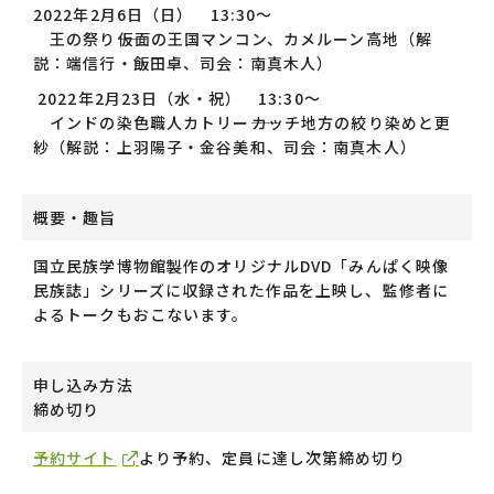
2022
年
2
月
6
日（日）
13:30
～
王の祭り――仮面の王国マンコン、カメルーン高地（解
説：端信行・飯田卓、司会：南真木人）
2022
年
2
月
23
日（水・祝）
13:30
～
インドの染色職人カトリー――カッチ地方の絞り染めと更
紗（解説：上羽陽子・金谷美和、司会：南真木人）
概要・趣旨
国立民族学博物館製作のオリジナル
DVD
「みんぱく映像
民族誌」シリーズに収録された作品を上映し、監修者に
よるトークもおこないます。
申し込み方法
締め切り
予約サイト
より予約、定員に達し次第締め切り