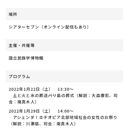
場所
シアターセブン（オンライン配信もあり）
主催・共催等
国立民族学博物館
プログラム
2022
年
1
月
22
日（土）
13:30
～
土と火と水の葬送――バリ島の葬式（解説：大森康宏、司
会：南真木人）
2022
年
1
月
29
日（土）
14:00
～
アシェンダ！――エチオピア北部地域社会の女性のお祭り
（解説：川瀬慈、司会：南真木人）