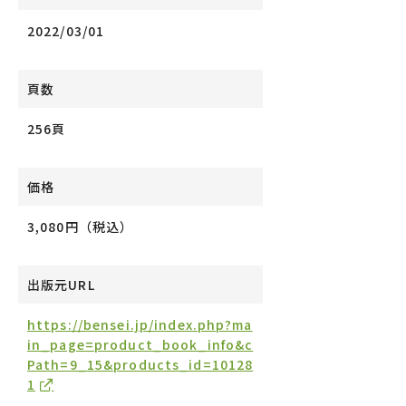
2022/03/01
頁数
256頁
価格
3,080円（税込）
出版元URL
https://bensei.jp/index.php?ma
in_page=product_book_info&c
Path=9_15&products_id=10128
1