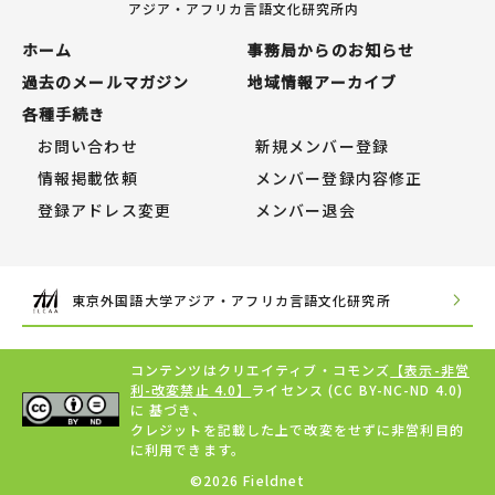
アジア・アフリカ言語文化研究所内
ホーム
事務局からのお知らせ
過去のメールマガジン
地域情報アーカイブ
各種手続き
お問い合わせ
新規メンバー登録
情報掲載依頼
メンバー登録内容修正
登録アドレス変更
メンバー退会
東京外国語大学アジア・アフリカ言語文化研究所
コンテンツはクリエイティブ・コモンズ
【表示-非営
利-改変禁止 4.0】
ライセンス (CC BY-NC-ND 4.0)
に 基づき、
クレジットを記載した上で改変をせずに非営利目的
に利用できます。
©2026 Fieldnet