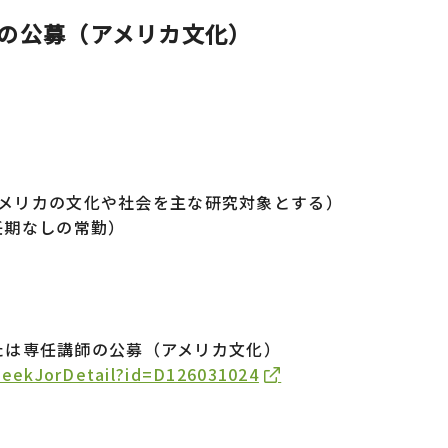
の公募（アメリカ文化）
メリカの文化や社会を主な研究対象とする）
任期なしの常勤）
。
授または専任講師の公募（アメリカ文化）
k/SeekJorDetail?id=D126031024