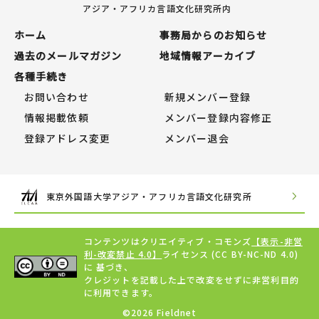
アジア・アフリカ言語文化研究所内
ホーム
事務局からのお知らせ
過去のメールマガジン
地域情報アーカイブ
各種手続き
お問い合わせ
新規メンバー登録
情報掲載依頼
メンバー登録内容修正
登録アドレス変更
メンバー退会
東京外国語大学アジア・アフリカ言語文化研究所
コンテンツはクリエイティブ・コモンズ
【表示-非営
利-改変禁止 4.0】
ライセンス (CC BY-NC-ND 4.0)
に 基づき、
クレジットを記載した上で改変をせずに非営利目的
に利用できます。
©2026 Fieldnet