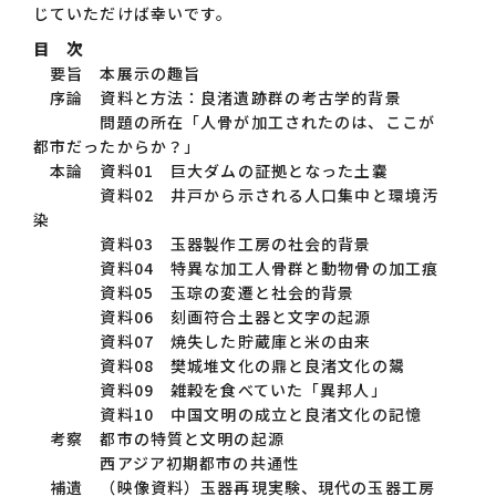
じていただけば幸いです。
目 次
要旨 本展示の趣旨
序論 資料と方法：良渚遺跡群の考古学的背景
問題の所在「人骨が加工されたのは、ここが
都市だったからか？」
本論 資料01 巨大ダムの証拠となった土嚢
資料02 井戸から示される人口集中と環境汚
染
資料03 玉器製作工房の社会的背景
資料04 特異な加工人骨群と動物骨の加工痕
資料05 玉琮の変遷と社会的背景
資料06 刻画符合土器と文字の起源
資料07 焼失した貯蔵庫と米の由来
資料08 樊城堆文化の鼎と良渚文化の鬹
資料09 雑穀を食べていた「異邦人」
資料10 中国文明の成立と良渚文化の記憶
考察 都市の特質と文明の起源
西アジア初期都市の共通性
補遺 （映像資料）玉器再現実験、現代の玉器工房