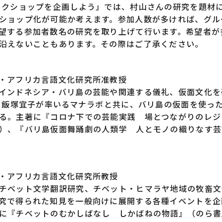
ークショップを企画しよう」では、村山さんの研究を題材
ショップ化が可能か考えます。参加人数が多ければ、グル
望する参加者数名の研究を取り上げて行います。希望者が
沿えないこともあります。その際はご了承ください。
・アフリカ言語文化研究所准教授
インドネシア・バリ島の芸能や関連する儀礼、仮面文化を
り、飯塚宜子が率いるマナラボと共に、バリ島の仮面を使っ
る。主著に『コロナ下での芸能実践 場とつながりのレジ
）、『バリ島仮面舞踊劇の人類学 人とモノの織りなす芸
・アフリカ言語文化研究所教授
チベット文学翻訳研究、チベット・ヒマラヤ地域の牧畜文
究で得られた知見を一般向けに展開する各種イベントを企
に『チベットのむかしばなし しかばねの物語』（のら書