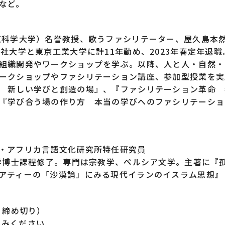
など。
京科学大学）名誉教授、歌うファシリテーター、屋久島本
社大学と東京工業大学に計11年勤め、2023年春定年退職。
組織開発やワークショップを学ぶ。以降、人と人・自然・
ークショップやファシリテーション講座、参加型授業を実
 新しい学びと創造の場』、『ファシリテーション革命 
『学び合う場の作り方 本当の学びへのファシリテーショ
・アフリカ言語文化研究所特任研究員
大学博士課程修了。専門は宗教学、ペルシア文学。主著に『
アティーの「沙漠論」にみる現代イランのイスラム思想』
日締め切り）
込みください