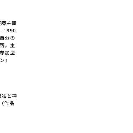
然庵主宰
1990
自分の
践。主
参加型
ン』
孤独と神
（作品