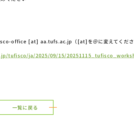
sco-office [at] aa.tufs.ac.jp（[at]を＠に変えてく
c.jp/tufisco/ja/2025/09/15/20251115_tufisco_works
一覧に戻る