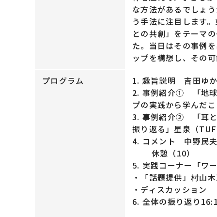
な方法があるでしょう
う手法に注目します。東
との共創」をテーマの
た。当日はその事例を
ップを構想し、その可
プログラム
1. 趣旨説明 吉田ゆか子
2. 事例紹介① 「地
プの実践から学んだこと」吉
3. 事例紹介② 「耳
振り返る」星泉（TUFiSC
4. コメント 中野民夫
休憩（10）
5. 実践コーナー「ワー
・「話題提供」村山木乃
・ディスカッション
6. 全体の振り返り16:10