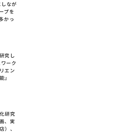
にしなが
ープを
多かっ
研究し
たワーク
リエン
能』
化研究
画、実
店）、