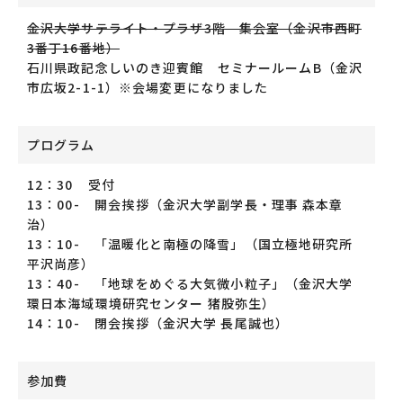
金沢大学サテライト・プラザ3階 集会室（金沢市西町
3番丁16番地）
石川県政記念しいのき迎賓館 セミナールームB（金沢
市広坂2-1-1）※会場変更になりました
プログラム
12：30 受付
13：00- 開会挨拶（金沢大学副学長・理事 森本章
治）
13：10- 「温暖化と南極の降雪」（国立極地研究所
平沢尚彦）
13：40- 「地球をめぐる大気微小粒子」（金沢大学
環日本海域環境研究センター 猪股弥生）
14：10- 閉会挨拶（金沢大学 長尾誠也）
参加費