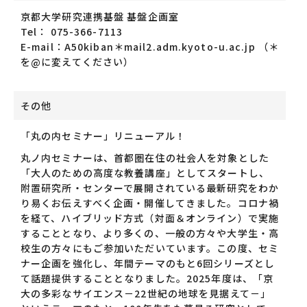
京都大学研究連携基盤 基盤企画室
Tel： 075-366-7113
E-mail：A50kiban＊mail2.adm.kyoto-u.ac.jp （＊
を@に変えてください）
その他
「丸の内セミナー」リニューアル！
丸ノ内セミナーは、首都圏在住の社会人を対象とした
「大人のための高度な教養講座」としてスタートし、
附置研究所・センターで展開されている最新研究をわか
り易くお伝えすべく企画・開催してきました。コロナ禍
を経て、ハイブリッド方式（対面＆オンライン）で実施
することとなり、より多くの、一般の方々や大学生・高
校生の方々にもご参加いただいています。この度、セミ
ナー企画を強化し、年間テーマのもと6回シリーズとし
て話題提供することとなりました。2025年度は、「京
大の多彩なサイエンス－22世紀の地球を見据えて－」