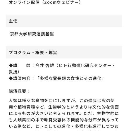
オンライン配信（Zoomウェビナー）
主催
京都大学研究連携基盤
プログラム・概要・趣旨
◆講 師：今井 啓雄（ヒト行動進化研究センター・
教授）
◆講演内容：「多様な霊長類の食性とその進化」
講演概要：
人類は様々な食物を口にしますが、この進歩は火の使
用や植物育種など、生物学的というよりは文化的な側面
によるものが大きいと考えられます。ただ、生物学的に
も人類集団の中で味覚受容体の機能的な分布が異なって
いる例など、ヒトとしての進化・多様化も進行しつつあ