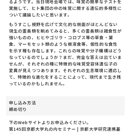
るようです。当日現地会場では、味覚の簡単なテストを
実施して、ヒト集団の中の味覚に関する遺伝的多様性に
ついて議論したいと思います。
もうすこし視野を広げて文化的な側面がほとんどない
現生の霊長類を眺めてみると、多くの霊長類は雑食性が
強いものの、ヒヒやゴリラ・コロブス等の草食・葉
食、マーモセット類のような樹液食等、個性的な食性
を示す種も存在します。これらの味覚や分子機構はどう
なっているのでしょうか？まだ、完全な答えは出ていま
せんが、それぞれの種に特徴的な味覚受容体遺伝子の
変異が見えつつあります。それぞれの生息環境に適応し
て、特徴的な進化をすることによって、現代まで生き残
っているのかもしれません。
申し込み方法
締め切り
下のWebサイトよりお申込みください。
第145回京都⼤学丸の内セミナー | 京都⼤学研究連携基