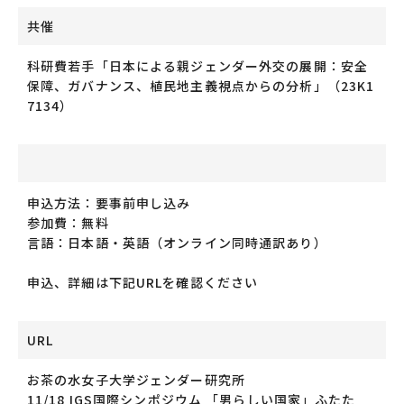
共催
科研費若手「日本による親ジェンダー外交の展開：安全
保障、ガバナンス、植民地主義視点からの分析」（23K1
7134）
申込⽅法：要事前申し込み
参加費：無料
言語：日本語・英語（オンライン同時通訳あり）
申込、詳細は下記URLを確認ください
URL
お茶の水女子大学ジェンダー研究所
11/18 IGS国際シンポジウム 「男らしい国家」ふたた