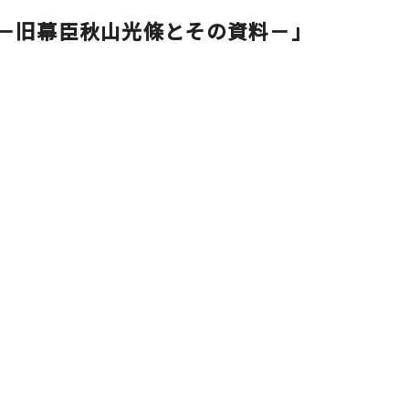
 －旧幕臣秋山光條とその資料－」