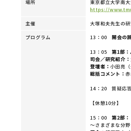
場所
東京都立大学南大
https://www.tmu
主催
大塚和夫先生の研
プログラム
13：00
開会の
13：05
第1部
司会／研究紹介：
登壇者：
小田亮（
総括コメント：
赤
14：20 質疑応
【休憩10分】
15：00
第2部
～さまざまな分野