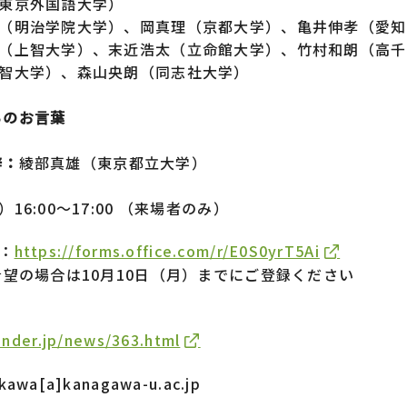
東京外国語大学）
（明治学院大学）、岡真理（京都大学）、亀井伸孝（愛知
（上智大学）、末近浩太（立命館大学）、竹村和朗（高千
智大学）、森山央朗（同志社大学）
らのお言葉
辞：
綾部真雄（東京都立大学）
6:00～17:00 （来場者のみ）
：
https://forms.office.com/r/E0S0yrT5Ai
の場合は10月10日（月）までにご登録ください
ender.jp/news/363.html
a[a]kanagawa-u.ac.jp