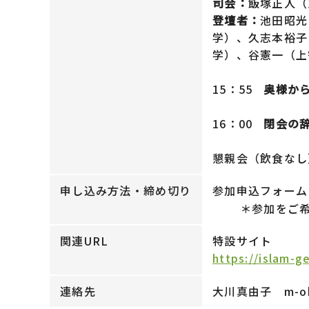
司会：
飯塚正人（
登壇者：
池田昭光
学）、久志本裕子
学）、谷憲一（上
15：55
奥様か
16：00
閉会の
懇親会（飲食なし）1
申し込み方法・締め切り
参加申込フォーム
＊参加をご希望
関連URL
特設サイト
https://islam-g
連絡先
大川真由子 m-okaw