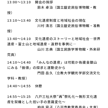
13:00～13:10 開会の挨拶
鈴木 卓治（国立歴史民俗博物館・教
授）
13:10～13:40 文化遺産制度と地域社会の現在
川村 清志（国立歴史民俗博物館・准教
授）
13:40～14:10 文化遺産のストーリーと地域社会―世界
遺産・富士山と地域遺産・遠野を事例に―
山川 志典（国立民族学博物館・外来研
究員）
14:10～14:40 「みんなの遺産」は可能か――佐渡金銀山
にみる「価値」の探求と運動史から
門田 岳久（立教大学観光学部交流文化
学科・教授）
14:40～14:55 休憩
14:55～15:25 八戸三社大祭“再”祭礼化～無形文化遺
産を契機とした担い手の意識変化～
柏井 容子（八戸市教育委員会・主査）