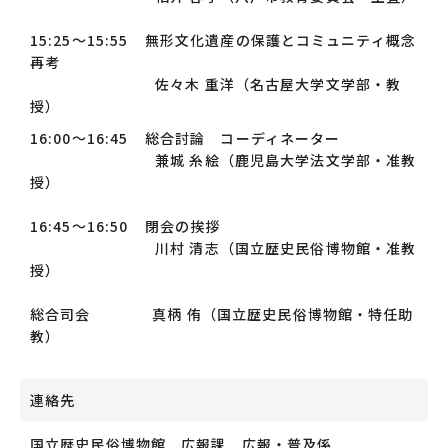
15:25～15:55 無形文化遺産の保護とコミュニティ概念
再考
佐々木 重洋（名古屋大学文学部・教
授）
16:00～16:45 総合討論 コーディネーター
兼城 糸絵（鹿児島大学法文学部・准教
授）
16:45～16:50 閉会の挨拶
川村 清志（国立歴史民俗博物館・准教
授）
総合司会 真柄 侑（国立歴史民俗博物館・特任助
教）
連絡先
国立歴史民俗博物館 広報課 広報・普及係