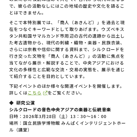
で、彼らの活動なしにはこの地域の歴史や文化を語るこ
とはできません。
そこで本特別展では、「商人（あきんど）」を過去と現
在をつなぐキーワードとして取りあげます。ウズベキス
タン共和国サマルカンド市周辺の古代の遺跡から出土し
た考古遺物から、現代の刺繍・織物・楽器・民族衣装、
さらには宗教や信仰に関する資料まで、シルクロードを
行き交った文物を「商人（あきんど）」の活動に焦点を
当てながら展示・解説することで、中央アジアにおける
文化の多様性と広範な交流・交易の実態を、展示を通じ
て紹介することを目的としています。
下記イベントのほか様々な関連イベントを開催します。
詳しくは
こちら
をご覧ください。
◆ 研究公演
シルクロードの音色――中央アジアの楽器と伝統音楽
日時：2026年3月28日（土）13：30～16：00
場所：国立民族学博物館 みんぱくインテリジェントホー
ル（講堂）