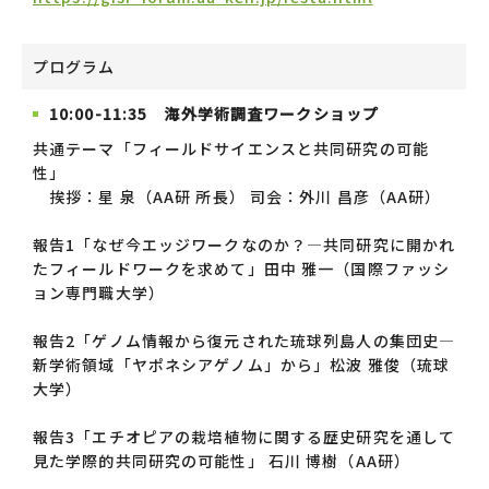
プログラム
10:00-11:35 海外学術調査ワークショップ
共通テーマ「フィールドサイエンスと共同研究の可能
性」
挨拶：星 泉（AA研 所長） 司会：外川 昌彦（AA研）
報告1「なぜ今エッジワークなのか？―共同研究に開かれ
たフィールドワークを求めて」田中 雅一（国際ファッシ
ョン専門職大学）
報告2「ゲノム情報から復元された琉球列島人の集団史―
新学術領域「ヤポネシアゲノム」から」松波 雅俊（琉球
大学）
報告3「エチオピアの栽培植物に関する歴史研究を通して
見た学際的共同研究の可能性」 石川 博樹（AA研）