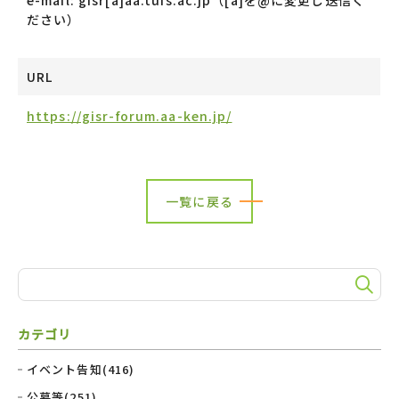
e-mail: gisr[a]aa.tufs.ac.jp（[a]を@に変更し送信く
ださい）
URL
https://gisr-forum.aa-ken.jp/
一覧に戻る
カテゴリ
イベント告知(416)
公募等(251)