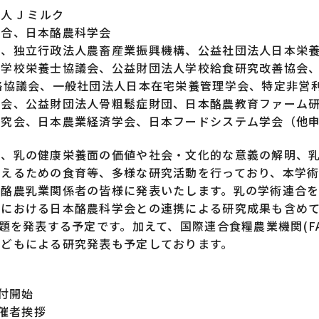
 J ミルク
連合、日本酪農科学会
省、独立行政法人農畜産業振興機構、公益社団法人日本栄
国学校栄養士協議会、公益財団法人学校給食研究改善協会
絡協議会、一般社団法人日本在宅栄養管理学会、特定非営
学会、公益財団法人骨粗鬆症財団、日本酪農教育ファーム
研究会、日本農業経済学会、日本フードシステム学会（他
は、乳の健康栄養面の価値や社会・文化的な意義の解明、
伝えるための食育等、多様な研究活動を行っており、本学
を酪農乳業関係者の皆様に発表いたします。乳の学術連合
野における日本酪農科学会との連携による研究成果も含め
7題を発表する予定です。加えて、国際連合食糧農業機関(FA
子どもによる研究発表も予定しております。
受付開始
主催者挨拶