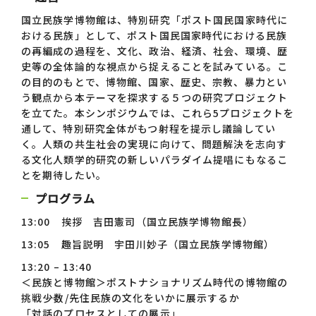
国立民族学博物館は、特別研究「ポスト国民国家時代に
おける民族」として、ポスト国民国家時代における民族
の再編成の過程を、文化、政治、経済、社会、環境、歴
史等の全体論的な視点から捉えることを試みている。こ
の目的のもとで、博物館、国家、歴史、宗教、暴力とい
う観点から本テーマを探求する５つの研究プロジェクト
を立てた。本シンポジウムでは、これら5プロジェクトを
通して、特別研究全体がもつ射程を提示し議論してい
く。人類の共生社会の実現に向けて、問題解決を志向す
る文化人類学的研究の新しいパラダイム提唱にもなるこ
とを期待したい。
プログラム
13:00 挨拶 吉田憲司（国立民族学博物館長）
13:05 趣旨説明 宇田川妙子（国立民族学博物館）
13:20
– 13:40
＜民族と博物館＞ポストナショナリズム時代の博物館の
挑戦――少数/先住民族の文化をいかに展示するか
「対話のプロセスとしての展示」