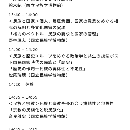
鈴木紀（国立民族学博物館）
13:40
– 1
4:00
＜民族と国家＞個人、帰属集団、国家の意思をめぐる相
克の解明と多文化国家の実現
「権力のベクトル―民族の要求と国家の管理」
野林厚志（国立民族学博物館）
14:00
– 14:20
＜民族と歴史＞ルーツをめぐる政治学と共生の技法――ポス
ト国民国家時代の民族と「歴史」
「歴史の作用―民族の実体性と不定性」
松尾瑞穂（国立民族学博物館）
14:20 休憩
14:35
– 14:55
＜民族と宗教＞民族と宗教――もつれ合う排他性と包摂性
「宗教の民族化と脱民族化」
奈良雅史（国立民族学博物館）
14:55 – 15:15