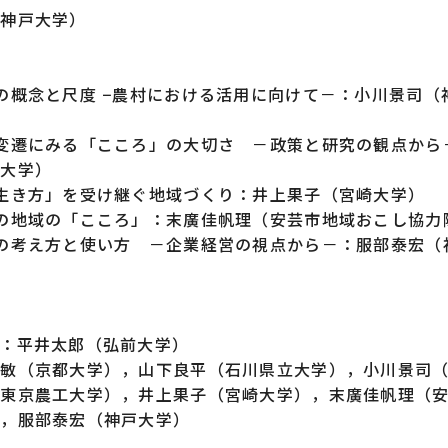
（神戸大学）
の概念と尺度 −農村における活用に向けて－：小川景司（
変遷にみる「こころ」の大切さ －政策と研究の観点から
工大学）
生き方」を受け継ぐ地域づくり：井上果子（宮崎大学）
の地域の「こころ」：末廣佳帆理（安芸市地域おこし協力
の考え方と使い方 －企業経営の視点から－：服部泰宏（
：平井太郎（弘前大学）
野敏（京都大学），山下良平（石川県立大学），小川景司
（東京農工大学），井上果子（宮崎大学），末廣佳帆理（
），服部泰宏（神戸大学）