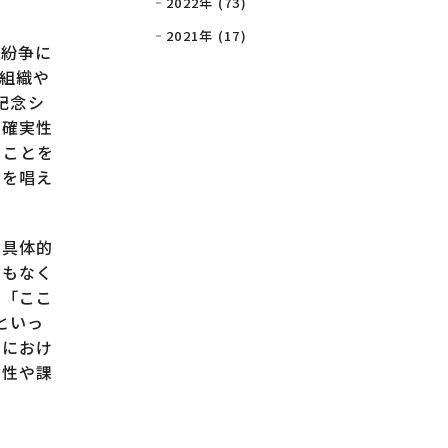
2022年 (73)
2021年 (17)
紛争に
組織や
記念シ
不確実性
ることを
性を唱え
の具体的
でもなく
は「ここ
といっ
脈におけ
能性や課