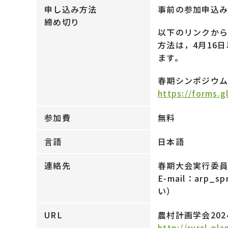
申し込み方法
事前の参加申込み
締め切り
以下のリンクか
方法は，4月16
ます。
春期シンポジウ
https://forms.
参加費
無料
言語
日本語
連絡先
春期大会実行委
E-mail：arp_sp
い）
URL
農村計画学会20
http://rural-pla