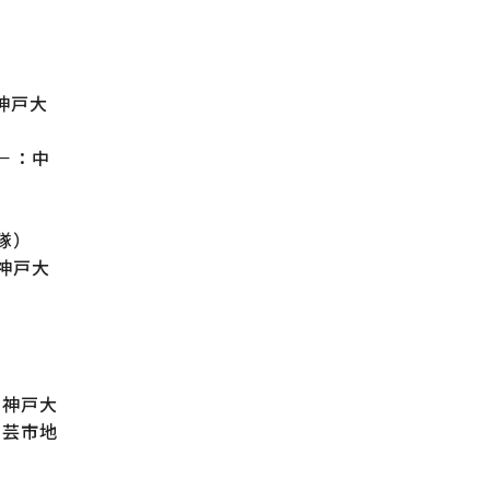
神戸大
－：中
隊）
神戸大
（神戸大
安芸市地