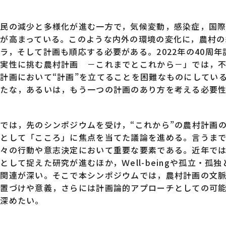
民の減少と多様化が進む一方で，気候変動，感染症，国際
が高まっている。このような内外の環境の変化に，農村の
ラ，そして計画も順応する必要がある。2022年の40周年
確実性に挑む農村計画 －これまでとこれから－」では，
計画において“計画”を立てることを困難なものにしてい
新たな，あるいは，もう一つの計画のあり方を考える必要
では，先のシンポジウムを受け，“これから”の農村計画
つとして「こころ」に焦点を当てた議論を進める。言うま
人々の行動や意志決定において重要な要素である。近年で
として捉えた研究が進むほか，Ｗell-beingや孤立・孤独
も関連が深い。そこで本シンポジウムでは，農村計画の文
位置づけや意義，さらには計画論的アプローチとしての可
を深めたい。