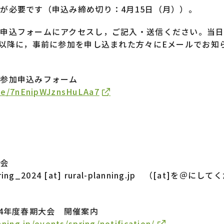
が必要です（申込み締め切り：4月15日（月））。
ら申込フォームにアクセスし，ご記入・送信ください。当
日以降に，事前に参加を申し込まれた方々にEメールでお知
ム参加申込みフォーム
gle/7nEnipWJznsHuLAa7
員会
ring_2024 [at] rural-planning.jp （[at]を＠にし
24年度春期大会 開催案内
nning.jp/events/spring/notification/