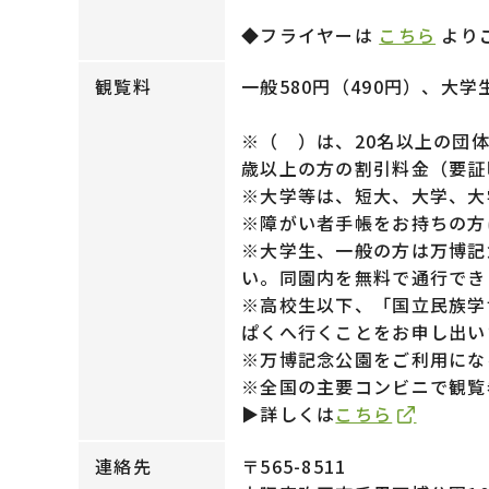
◆フライヤーは
こちら
より
観覧料
一般580円（490円）、大学
※（ ）は、20名以上の団
歳以上の方の割引料金（要証
※大学等は、短大、大学、
※障がい者手帳をお持ちの方
※大学生、一般の方は万博記
い。同園内を無料で通行でき
※高校生以下、「国立民族学
ぱくへ行くことをお申し出い
※万博記念公園をご利用にな
※全国の主要コンビニで観覧
▶詳しくは
こちら
連絡先
〒565-8511