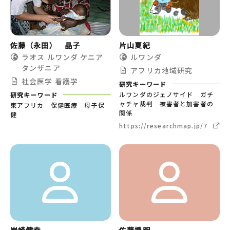
佐藤（永田） 晶子
片山夏紀
ラオス
ルワンダ
ケニア
ルワンダ
タンザニア
アフリカ地域研究
社会医学
看護学
研究キーワード
ルワンダのジェノサイド ガチ
研究キーワード
ャチャ裁判 被害者と加害者の
東アフリカ 保健医療 母子保
関係
健
https://researchmap.jp/72ki
岩崎健幸
佐藤靖明