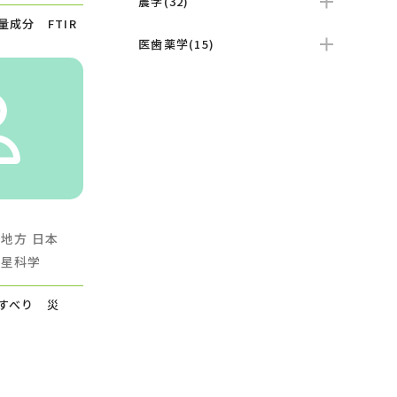
農学(32)
成分 FTIR
医歯薬学(15)
畿地方
日本
惑星科学
すべり 災