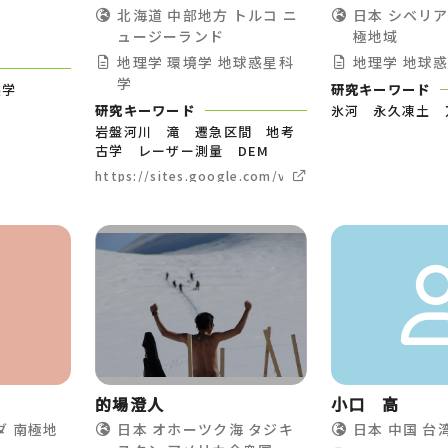
北海道
中部地方
トルコ
ニ
日本
シベリ
ュージーランド
極地域
地理学
環境学
地球惑星科
地理学
地球
学
態学
研究キーワード
研究キーワード
氷河 永久凍土 
岩盤河川 滝 遷急区間 地考
古学 レーザー測量 DEM
https://sites.google.com/view/yshayakawa/
的場澄人
小口 高
ダ
南極地
日本
オホーツク海
タジキ
日本
中国
台