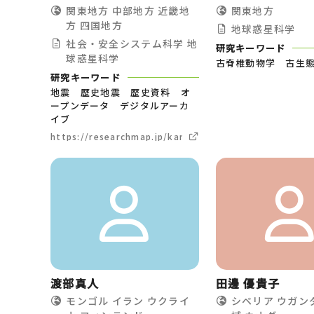
関東地方
中部地方
近畿地
関東地方
方
四国地方
地球惑星科学
社会・安全システム科学
地
研究キーワード
球惑星科学
古脊椎動物学 古生
研究キーワード
地震 歴史地震 歴史資料 オ
ープンデータ デジタルアーカ
イブ
https://researchmap.jp/kano_yasuyuki/
渡部真人
田邊 優貴子
モンゴル
イラン
ウクライ
シベリア
ウガン