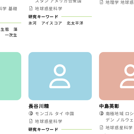
スタン
アメリカ合衆国
地理学
地球
科学
基礎
地球惑星科学
研究キーワード
氷河 アイスコア 北太平洋
理生態 藻
ア 一次生
長谷川精
中島英彰
モンゴル
タイ
中国
南極地域
ロ
デン
ノルウ
地球惑星科学
地球惑星科学
研究キーワード