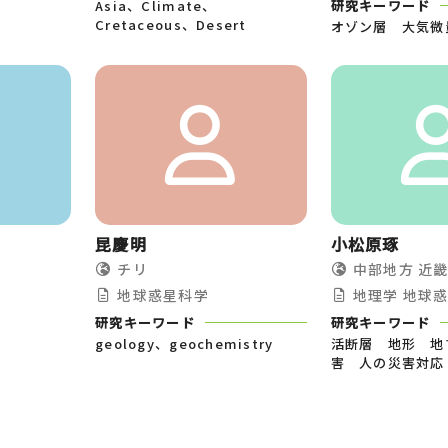
Asia、Climate、
研究キーワード
Cretaceous、Desert
オゾン層 大気微量
昆慶明
小松原琢
チリ
中部地方
近
地球惑星科学
地理学
地球
研究キーワード
研究キーワード
geology、geochemistry
活断層 地形 地
害 人の災害対応