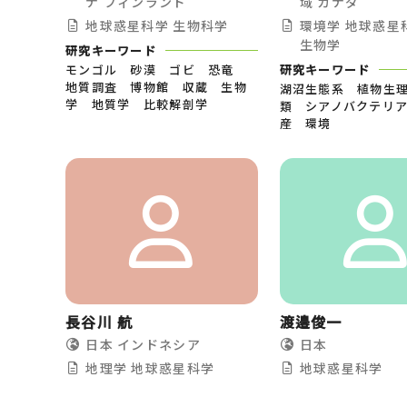
ナ
フィンランド
域
カナダ
地球惑星科学
生物科学
環境学
地球惑星
生物学
研究キーワード
モンゴル 砂漠 ゴビ 恐竜
研究キーワード
地質調査 博物館 収蔵 生物
湖沼生態系 植物生
学 地質学 比較解剖学
類 シアノバクテリ
産 環境
長谷川 航
渡邉俊一
日本
インドネシア
日本
地理学
地球惑星科学
地球惑星科学