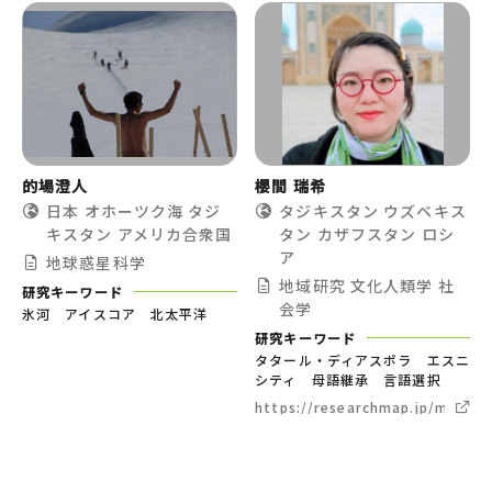
的場澄人
櫻間 瑞希
日本
オホーツク海
タジ
タジキスタン
ウズベキス
キスタン
アメリカ合衆国
タン
カザフスタン
ロシ
ア
地球惑星科学
地域研究
文化人類学
社
研究キーワード
会学
氷河 アイスコア 北太平洋
研究キーワード
タタール・ディアスポラ エスニ
シティ 母語継承 言語選択
https://researchmap.jp/mizuki