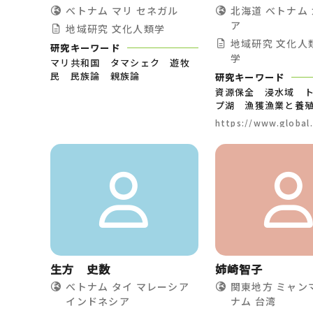
べトナム
マリ
セネガル
北海道
べトナム
ア
地域研究
文化人類学
地域研究
文化人
研究キーワード
学
マリ共和国 タマシェク 遊牧
民 民族論 親族論
研究キーワード
資源保全 浸水域 
プ湖 漁獲漁業と養
https://www.global
u.ac.jp/insei/stude
生方 史数
姉崎智子
べトナム
タイ
マレーシア
関東地方
ミャン
インドネシア
ナム
台湾