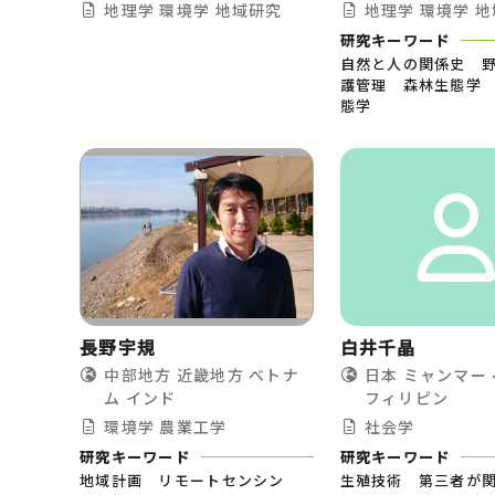
地理学
環境学
地域研究
地理学
環境学
地
研究キーワード
自然と人の関係史 
護管理 森林生態学 
態学
長野宇規
白井千晶
中部地方
近畿地方
べトナ
日本
ミャンマー
ム
インド
フィリピン
環境学
農業工学
社会学
研究キーワード
研究キーワード
地域計画 リモートセンシン
生殖技術 第三者が