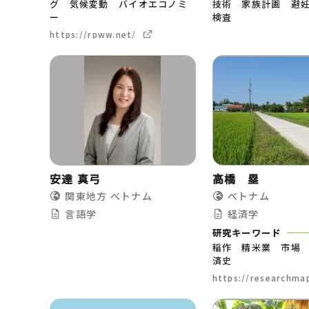
グ 気候変動 バイオエコノミ
技術 家族計画 避
ー
検査
https://rpww.net/
安達 真弓
高橋 塁
関東地方
べトナム
べトナム
言語学
経済学
研究キーワード
稲作 精米業 市場
済史
https://researchmap