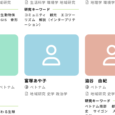
域研究
生活科学
環境学
地域研究
地理学
環境
研究キーワード
野生動物保
コミュニティ 観光 エコツー
GIS 骨形
リズム 解説（インタープリテ
ーション）
富塚あや子
澁谷 由紀
べトナム
べトナム
べトナム
地域研究
史学
政治学
地域研究
史
研究キーワード
ベトナム南部 
史 サイゴン 
関わる生殖