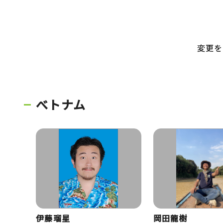
変更を
べトナム
伊藤瑠星
岡田龍樹