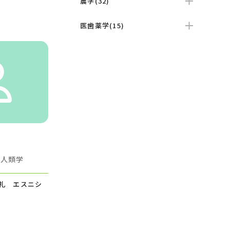
農学(32)
医歯薬学(15)
化人類学
礼 エスニシ