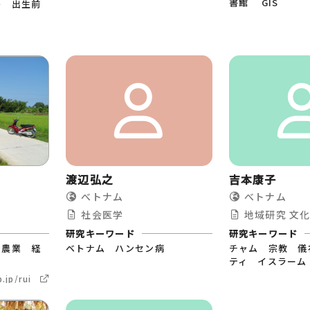
書館 GIS
妊 出生前
渡辺弘之
吉本康子
べトナム
べトナム
社会医学
地域研究
文
研究キーワード
研究キーワード
 農業 経
ベトナム ハンセン病
チャム 宗教 儀
ティ イスラーム
.jp/rui_toiten