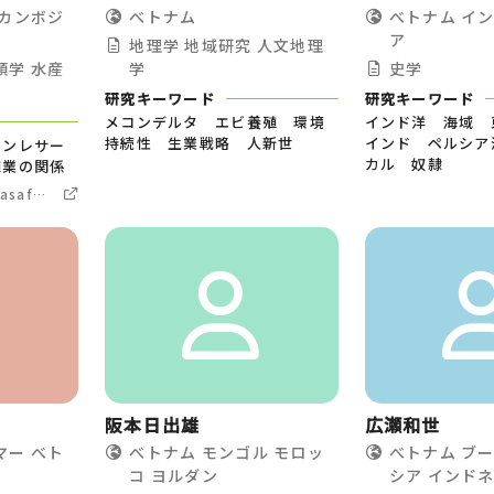
カンボジ
べトナム
べトナム
イ
ア
地理学
地域研究
人文地理
類学
水産
学
史学
研究キーワード
研究キーワード
メコンデルタ エビ養殖 環境
インド洋 海域
持続性 生業戦略 人新世
インド ペルシア
トンレサー
カル 奴隷
殖業の関係
.asafas.kyoto-
nts/okada/
阪本日出雄
広瀬和世
マー
べト
べトナム
モンゴル
モロッ
べトナム
ブ
コ
ヨルダン
シア
インド