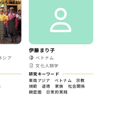
伊藤まり子
ネシア
べトナム
文化人類学
研究キーワード
東南アジア ベトナム 宗教
c
規範 道徳 家族 社会関係
親密圏 日常的実践