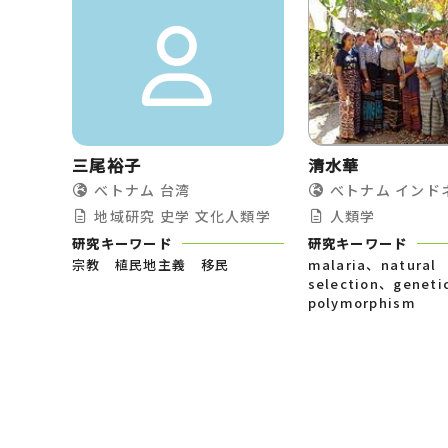
三尾裕子
清水華
べトナム
台湾
べトナム
インド
地域研究
史学
文化人類学
人類学
研究キーワード
研究キーワード
宗教 植民地主義 移民
malaria、natural
selection、geneti
polymorphism