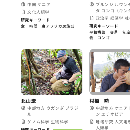
中国
ケニア
ブルンジ
ルワン
ダ
コンゴ（キン
文化人類学
政治学
経済学
社
研究キーワード
食 時間 東アフリカ民族誌
研究キーワード
平和構築 交易 制
物 コンゴ
北山遼
村橋 勲
中部地方
ウガンダ
ブラジ
中部地方
ケニア
ル
ン
エチオピア
ゲノム科学
生物科学
地域研究
人文地
人類学
研究キーワード