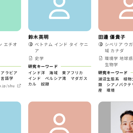
鈴木英明
田邊 優貴子
ン
エチオ
べトナム
インド
タイ
ケニ
シベリア
ウ
ア
域
カナダ
史学
環境学
地球
生物学
研究キーワード
 アラビア
インド洋 海域 東アフリカ
研究キーワード
述言語学
インド ペルシア湾 マダガス
湖沼生態系 植物
カル 奴隷
類 シアノバクテ
.jp/shuichiro.nakao/
産 環境