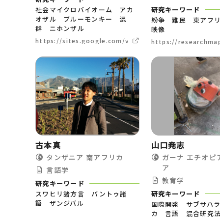
社会マイクロバイオーム アカ
研究キーワード
オザル ブルーモンキー 混
紛争 難民 東アフ
群 ニホンザル
映像
https://sites.google.com/view/harukakitayama
https://researchm
古本真
山口尭志
タンザニア
南アフリカ
ガーナ
エチオピ
ア
言語学
教育学
研究キーワード
スワヒリ諸方言 バントゥ諸
研究キーワード
語 ザンジバル
国際開発 サブサハ
カ 言語 混合研究法 