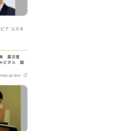
オピア
コスタ
学
発 震災復
ャピタル 国
hmap.jp/goshimada