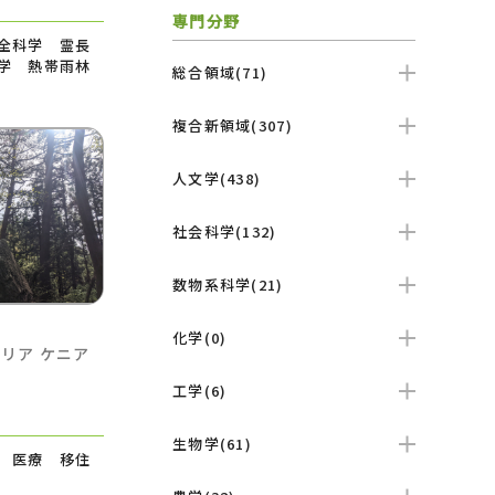
専門分野
全科学 霊長
学 熱帯雨林
総合領域(71)
複合新領域(307)
人文学(438)
社会科学(132)
数物系科学(21)
化学(0)
マリア
ケニア
工学(6)
生物学(61)
 医療 移住