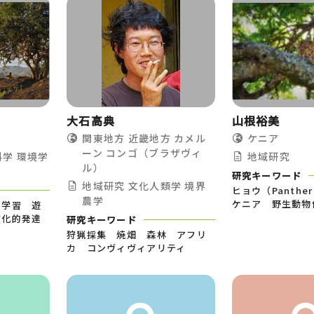
大石高典
山根裕美
関東地方
近畿地方
カメル
ケニア
ーン
コンゴ（ブラザヴィ
科学
環境学
地域研究
ル）
研究キーワード
地域研究
文化人類学
境界
ヒョウ（Panther
農学
ケニア 野生動物
と学習 遊
文化的発達
研究キーワード
狩猟採集 焼畑 森林 アフリ
カ コンヴィヴィアリティ