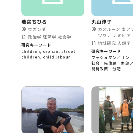
若宮ちひろ
丸山淳子
ウガンダ
カメルーン
南ア
ツワナ
ナミビア
政治学
経済学
社会学
地域研究
人類学
研究キーワード
children, orphan, street
研究キーワード
children, child labour
ブッシュマン／サン
社会 先住民 南部
開発政策 分配