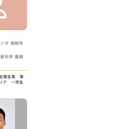
ガンダ
南極地
惑星科学
基礎
生理生態 藻
リア 一次生