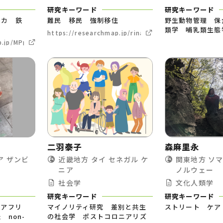
研究キーワード
研究キーワード
リカ 鉄
難民 移民 強制移住
野生動物管理 保
類学 哺乳類生態
https://researchmap.jp/rina_komiya
ap.jp/MPpuD1fUK0TqrN43
二羽泰子
森麻里永
ア
ザンビ
近畿地方
タイ
セネガル
ケ
関東地方
ソ
ニア
ノルウェー
社会学
文化人類学
研究キーワード
研究キーワード
ラアフリ
マイノリティ研究 差別と共生
ストリート ケア
non-
の社会学 ポストコロニアリズ