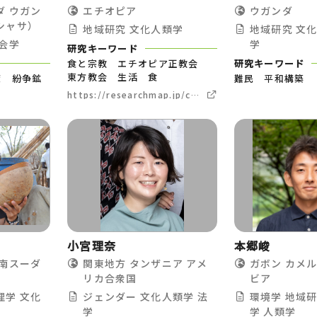
ダ
ウガン
エチオピア
ウガンダ
シャサ）
地域研究
文化人類学
地域研究
文
会学
学
研究キーワード
食と宗教 エチオピア正教会
研究キーワード
東方教会 生活 食
度 紛争鉱
難民 平和構築
https://researchmap.jp/chiharu-
kamimura
小宮理奈
本郷峻
南スーダ
関東地方
タンザニア
アメ
ガボン
カメ
リカ合衆国
ビア
理学
文化
ジェンダー
文化人類学
法
環境学
地域
学
学
人類学