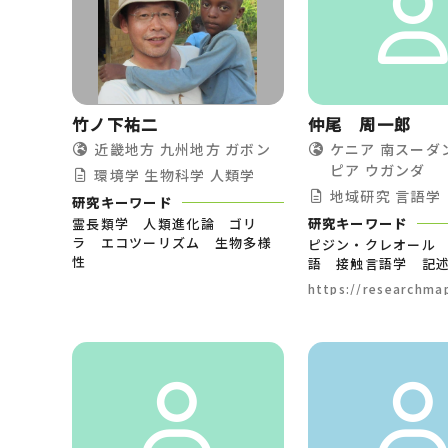
竹ノ下祐二
仲尾 周一郎
近畿地方
九州地方
ガボン
ケニア
南スーダ
ピア
ウガンダ
環境学
生物科学
人類学
地域研究
言語学
研究キーワード
霊長類学 人類進化論 ゴリ
研究キーワード
ラ エコツーリズム 生物多様
ピジン・クレオール
性
語 接触言語学 記
https://researchmap