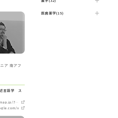
農学(32)
医歯薬学(15)
ザニア
南アフ
述言語学 ス
hmap.jp/7000015679?
oogle.com/view/renelda/home