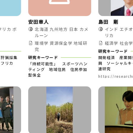
安田章人
島田 剛
フリカ
ボ
北海道
九州地方
日本
カメ
インド
エチ
ルーン
リカ
環境学
資源保全学
地域研
経済学
社会
究
研究キーワード
 狩猟採集
研究キーワード
開発経済 産業開
アフリカ
興 ソーシャルキ
「持続可能性」 スポーツハン
連研究
ティング 地域住民 住民参加
型保全
https://researc