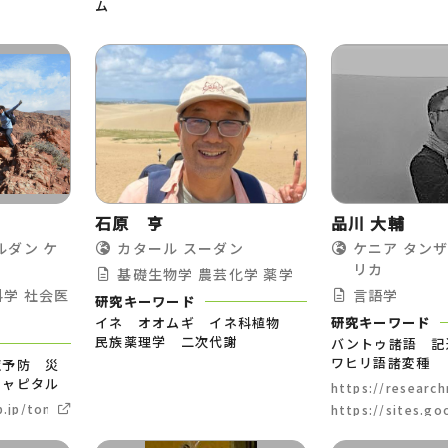
ム
石原 亨
品川 大輔
ルダン
ケ
カタール
スーダン
ケニア
タン
リカ
基礎生物学
農芸化学
薬学
科学
社会医
言語学
研究キーワード
イネ オオムギ イネ科植物
研究キーワード
民族薬理学 二次代謝
バントゥ諸語 記
ワヒリ語諸変種
症予防 災
キャピタル
https://researc
lang=en
p.jp/tomo_takasugi
https://sites.g