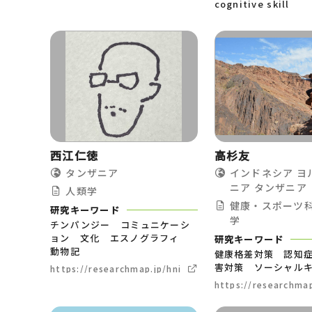
cognitive skill
西江仁徳
高杉友
タンザニア
インドネシア
ヨ
ニア
タンザニア
人類学
健康・スポーツ
研究キーワード
学
チンパンジー コミュニケーシ
ョン 文化 エスノグラフィ
研究キーワード
動物記
健康格差対策 認知
害対策 ソーシャル
https://researchmap.jp/hnishie
https://researchma