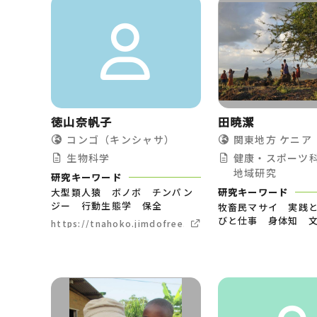
徳山奈帆子
田暁潔
コンゴ（キンシャサ）
関東地方
ケニア
生物科学
健康・スポーツ
地域研究
研究キーワード
大型類人猿 ボノボ チンパン
研究キーワード
ジー 行動生態学 保全
牧畜民マサイ 実践
びと仕事 身体知 
https://tnahoko.jimdofree.com/