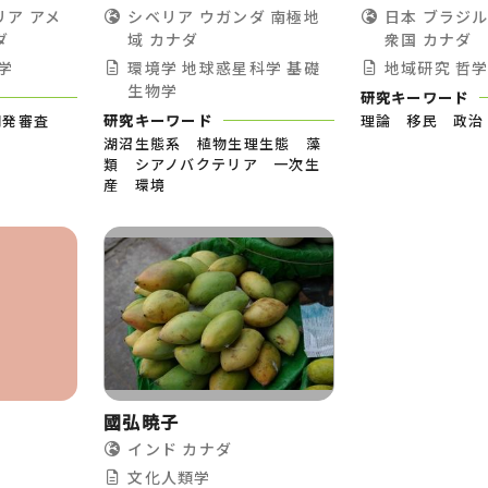
リア
アメ
シベリア
ウガンダ
南極地
日本
ブラジ
ダ
域
カナダ
衆国
カナダ
学
環境学
地球惑星科学
基礎
地域研究
哲
生物学
研究キーワード
開発審査
研究キーワード
理論 移民 政治
湖沼生態系 植物生理生態 藻
類 シアノバクテリア 一次生
産 環境
國弘暁子
インド
カナダ
文化人類学