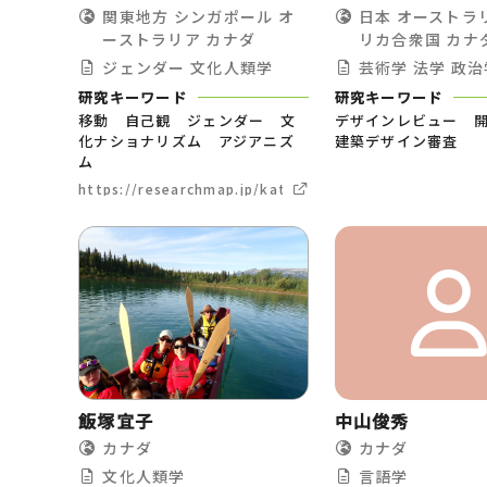
関東地方
シンガポール
オ
日本
オーストラ
ーストラリア
カナダ
リカ合衆国
カナ
ジェンダー
文化人類学
芸術学
法学
政治
研究キーワード
研究キーワード
移動 自己観 ジェンダー 文
デザインレビュー 
化ナショナリズム アジアニズ
建築デザイン審査
ム
https://researchmap.jp/katoets
飯塚宜子
中山俊秀
カナダ
カナダ
文化人類学
言語学