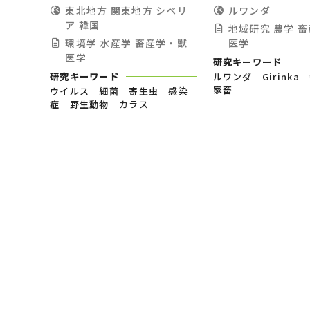
東北地方
関東地方
シベリ
ルワンダ
ア
韓国
地域研究
農学
畜
環境学
水産学
畜産学・獣
医学
医学
研究キーワード
研究キーワード
ルワンダ Girink
家畜
ウイルス 細菌 寄生虫 感染
症 野生動物 カラス