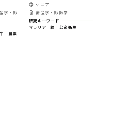
ケニア
産学・獣
畜産学・獣医学
研究キーワード
マラリア 蚊 公衆衛生
a 牛 農業