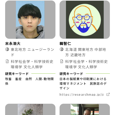
末永浩大
韓智仁
東北地方
ニュージーラン
北海道
関東地方
中部地
ド
方
近畿地方
科学社会学・科学技術史
科学社会学・科学技術史
環境学
文化人類学
環境学
文化人類学
研究キーワード
研究キーワード
牧畜 畜産 自然 人間-動物関
日本の製紙業や印刷業における
係
環境マネジメント 民族誌のデ
ザイン
https://researchmap.jp/jiinkant