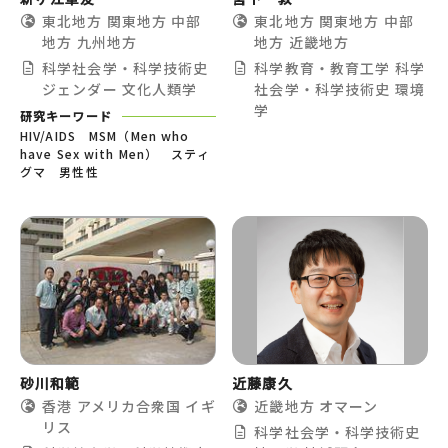
東北地方
関東地方
中部
東北地方
関東地方
中部
地方
九州地方
地方
近畿地方
科学社会学・科学技術史
科学教育・教育工学
科学
ジェンダー
文化人類学
社会学・科学技術史
環境
学
研究キーワード
HIV/AIDS MSM（Men who
have Sex with Men） スティ
グマ 男性性
砂川和範
近藤康久
香港
アメリカ合衆国
イギ
近畿地方
オマーン
リス
科学社会学・科学技術史