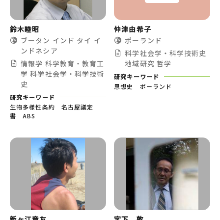
鈴木睦昭
仲津由希子
ブータン
インド
タイ
イ
ポーランド
ンドネシア
科学社会学・科学技術史
情報学
科学教育・教育工
地域研究
哲学
学
科学社会学・科学技術
研究キーワード
史
思想史 ポーランド
研究キーワード
生物多様性条約 名古屋議定
書 ABS
新ヶ江章友
宮下 敦