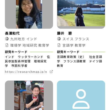
長濱和代
藤井 碧
九州地方
インド
スイス
フランス
環境学
地域研究
教育学
言語学
教育学
研究キーワード
研究キーワード
インド ウッタラーカンド 住
言語教育政策（史） 社会言語
民参加型森林管理 環境探究
学 フランス語教育 ドイツ語
学 市民科学者
教育
https://researchmap.jp/nagahama.kazuyo/