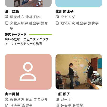
濱 雄亮
北川智佳子
関東地方
沖縄
日本
ウガンダ
文化人類学
社会学
教育
地域研究
社会学
教育学
学
研究キーワード
病いの経験 自己エスノグラフ
ィ フィールドワーク教育
山本晃輔
山田肖子
近畿地方
日本
ブラジル
ガーナ
社会学
教育学
社会学
教育学