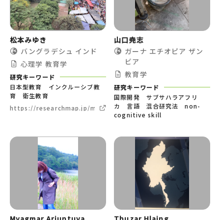
松本みゆき
山口尭志
バングラデシュ
インド
ガーナ
エチオピア
ザン
ビア
心理学
教育学
教育学
研究キーワード
日本型教育 インクルーシブ教
研究キーワード
育 衛生教育
国際開発 サブサハラアフリ
カ 言語 混合研究法 non-
https://researchmap.jp/miyuki.matsumoto
cognitive skill
Myagmar Ariuntuya
Thuzar Hlaing