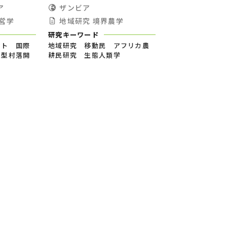
ア
ザンビア
営学
地域研究
境界農学
研究キーワード
ント 国際
地域研究 移動民 アフリカ農
加型村落開
耕民研究 生態人類学