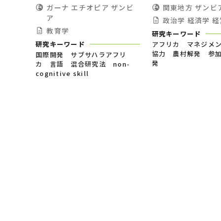
ガーナ
エチオピア
ザンビ
関東地方
ザンビ
ア
政治学
経済学
経
教育学
研究キーワード
研究キーワード
アフリカ マネジメ
協力 農村解発 参
国際開発 サブサハラアフリ
発
カ 言語 混合研究法 non-
cognitive skill