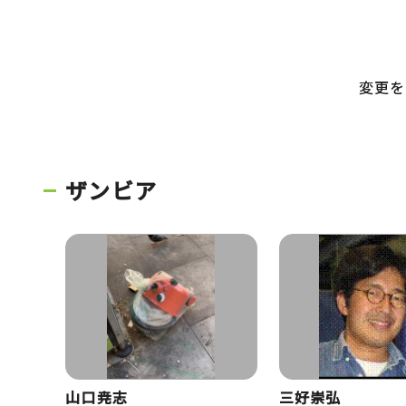
変更を
ザンビア
山口尭志
三好崇弘