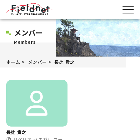
メンバー
Members
ホーム
メンバー
長辻 貴之
長辻 貴之
リベリア
セネガル
コー