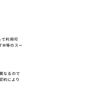
ルで利用可
TM等のスー
異なるので
、契約により