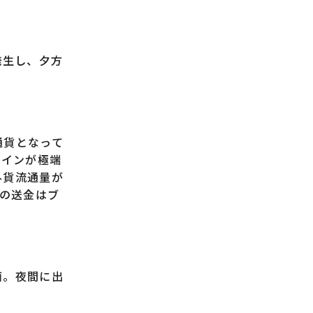
発生し、夕方
通貨となって
コインが極端
外貨流通量が
らの送金はブ
面。夜間に出