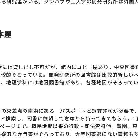
る研究者がいる。ジンバブウェ大学の開発研究所は外国
本屋
者には貸し出し不可だが、館内にコピー屋あり。中央図書
比較的そろっている。開発研究所の図書館は比較的新しい
た、地理学科には地図図書館があり、各種地図がそろって
の交差点の南東にある。パスポートと調査許可が必要で、
ド検索し、司書に依頼して倉庫から持ってきてもらう。1
5ページまで。植民地期以来の行政・司法資料他、新聞、
基礎的な専門書がそろっており、大学図書館にない書物も