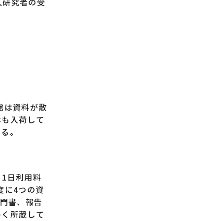
人研究者の受
館は資料が散
本も入荷して
いる。
1日利用料
度に4つの資
専門書、報告
多く所蔵して