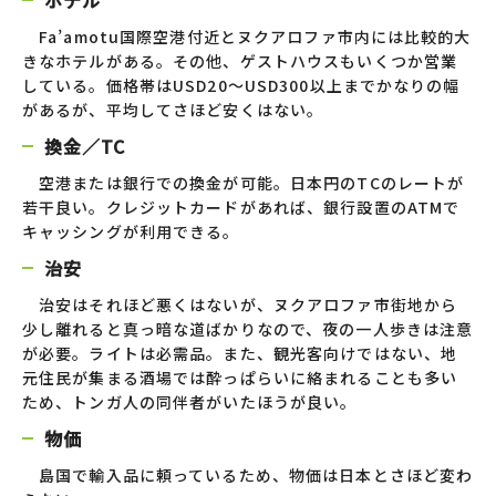
ホテル
Fa’amotu国際空港付近とヌクアロファ市内には比較的大
きなホテルがある。その他、ゲストハウスもいくつか営業
している。価格帯はUSD20～USD300以上までかなりの幅
があるが、平均してさほど安くはない。
換金／TC
空港または銀行での換金が可能。日本円のTCのレートが
若干良い。クレジットカードがあれば、銀行設置のATMで
キャッシングが利用できる。
治安
治安はそれほど悪くはないが、ヌクアロファ市街地から
少し離れると真っ暗な道ばかりなので、夜の一人歩きは注意
が必要。ライトは必需品。また、観光客向けではない、地
元住民が集まる酒場では酔っぱらいに絡まれることも多い
ため、トンガ人の同伴者がいたほうが良い。
物価
島国で輸入品に頼っているため、物価は日本とさほど変わ