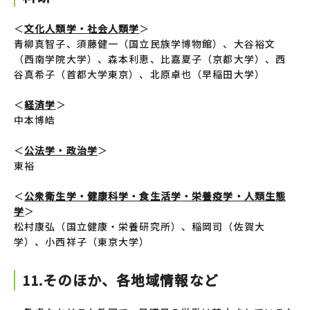
＜
文化人類学・社会人類学
＞
青柳真智子、須藤健一（国立民族学博物館）、大谷裕文
（西南学院大学）、森本利恵、比嘉夏子（京都大学）、西
谷真希子（首都大学東京）、北原卓也（早稲田大学）
＜
経済学
＞
中本博皓
＜
公法学・政治学
＞
東裕
＜
公衆衛生学・健康科学・食生活学・栄養疫学・人類生態
学
＞
松村康弘（国立健康・栄養研究所）、稲岡司（佐賀大
学）、小西祥子（東京大学）
11.そのほか、各地域情報など