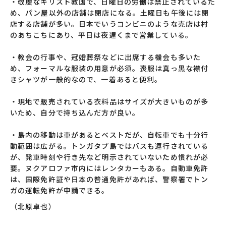
・敬虔なキリスト教国で、日曜日の労働は禁止されているた
め、パン屋以外の店舗は閉店になる。土曜日も午後には閉
店する店舗が多い。日本でいうコンビニのような売店は村
のあちこちにあり、平日は夜遅くまで営業している。
・教会の行事や、冠婚葬祭などに出席する機会も多いた
め、フォーマルな服装の用意が必須。喪服は真っ黒な襟付
きシャツが一般的なので、一着あると便利。
・現地で販売されている衣料品はサイズが大きいものが多
いため、自分で持ち込んだ方が良い。
・島内の移動は車があるとベストだが、自転車でも十分行
動範囲は広がる。トンガタプ島ではバスも運行されている
が、発車時刻や行き先など明示されていないため慣れが必
要。ヌクアロファ市内にはレンタカーもある。自動車免許
は、国際免許証や日本の普通免許があれば、警察署でトン
ガの運転免許が申請できる。
（北原卓也）