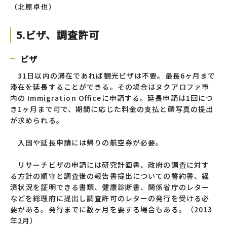
（北原卓也）
5.ビザ、調査許可
ビザ
31日以内の滞在であれば観光ビザは不要。最長6ヶ月まで
滞在を延長することができる。その場合はヌクアロファ市
内の Immigration Officeに申請する。延長申請は1回につ
き1ヶ月まで可で、期間に応じた料金の支払と顔写真の提出
が求められる。
入国や延長申請には帰りの航空券が必要。
リサーチビザの申請には研究計画書、政府の調査に対す
る方針の順守と調査後の報告書提出についての誓約書、経
済状況を証明できる書類、健康診断書、関係省庁のレター
などを総理府に提出し調査許可のレターの発行を受ける必
要がある。発行までに数ヶ月を要する場合もある。（2013
年2月）