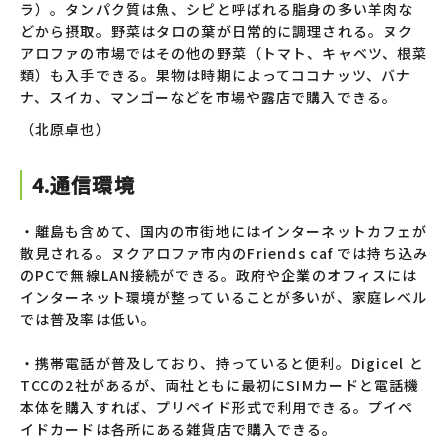
ラ）。タンパク質は魚、シピと呼ばれる脂身の多い羊肉な
どから摂取。野菜はタロの葉が日常的に調理される。ヌク
アロファの市場ではその他の野菜（トマト、キャベツ、根菜
類）も入手できる。果物は時期によってココナッツ、バナ
ナ、スイカ、マンゴーなどを市場や露店で購入できる。
（北原卓也）
4.通信環境
・離島も含めて、国内の市街地にはインターネットカフェが
散見される。ヌクアロファ市内のFriends caf では持ち込み
のPCで無線LAN接続ができる。政府や企業のオフィスには
インターネット環境が整っていることが多いが、家庭レベル
では普及率は低い。
・携帯電話が普及しており、持っていると便利。Digicel と
TCCの2社があるが、両社ともに最初にSIMカードと電話機
本体を購入すれば、プリペイド形式で利用できる。プイペ
イドカードは各所にある雑貨店で購入できる。