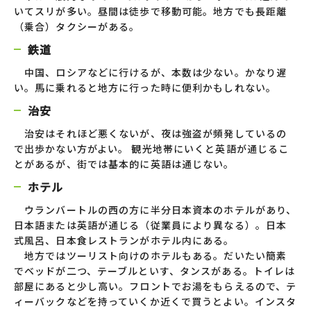
いてスリが多い。昼間は徒歩で移動可能。地方でも長距離
（乗合）タクシーがある。
鉄道
中国、ロシアなどに行けるが、本数は少ない。かなり遅
い。馬に乗れると地方に行った時に便利かもしれない。
治安
治安はそれほど悪くないが、夜は強盗が頻発しているの
で出歩かない方がよい。 観光地帯にいくと英語が通じるこ
とがあるが、街では基本的に英語は通じない。
ホテル
ウランバートルの西の方に半分日本資本のホテルがあり、
日本語または英語が通じる（従業員により異なる）。日本
式風呂、日本食レストランがホテル内にある。
地方ではツーリスト向けのホテルもある。だいたい簡素
でベッドが二つ、テーブルといす、タンスがある。トイレは
部屋にあると少し高い。フロントでお湯をもらえるので、テ
ィーバックなどを持っていくか近くで買うとよい。インスタ