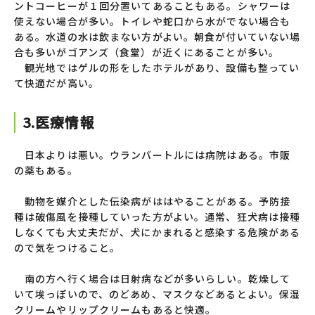
ントコーヒーが１回分置いてあることもある。シャワーは
使えない場合が多い。トイレや蛇口から水がでない場合も
ある。水道の水は飲まない方がよい。朝食が付いていない場
合も多いがゴアンズ（食堂）が近くにあることが多い。
観光地ではゲルの形をしたホテルがあり、設備も整ってい
て快適だが高い。
3.医療情報
日本よりは悪い。ウランバートルには病院はある。市販
の薬もある。
動物を媒介とした伝染病がははやることがある。予防接
種は破傷風を接種していった方がよい。通常、狂犬病は接種
しなくても大丈夫だが、犬にかまれると感染する危険がある
ので気をつけること。
南の方へ行く場合は日射病などが多いらしい。乾燥して
いて埃っぽいので、のどあめ、マスクなどあるとよい。保湿
クリームやリップクリームもあると快適。