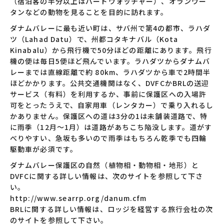
（宿泊客の半分以上はバードウォッチャー）、オランウー
タンなどの動物を見ることを目的に訪れます。
ダナムバレーに最も近い町は、サバ州で第4の都市、ラハダ
ツ（Lahad Datu）で、州都コタキナバル（Kota
Kinabalu）から飛行機で50分ほどの距離にあります。飛行
機の便は毎日5便ほど飛んでいます。ラハダツからダナムバ
レーまでは直線距離で約 80km、ラハダツから車で2時間半
ほどかかります。公共交通機関はなく、DVFCかBRLの送迎
サービス（有料）を利用するか、事前に保護区への入場許
可をとったうえで、自家用車（レンタカー）で乗り入れるし
かありません。保護区への道は3分の1は未舗装道路で、特
に雨季（12月～1月）は道路があちこち陥没します。道がす
べりやすい、急坂も多いので雨季はもちろん乾季でも四輪
駆動車が必須です。
ダナムバレー保護区の自然（植物相・動物相・地形）と
DVFCに関する詳しい情報は、次のサイトを参照して下さ
い。
http://www.searrp.org/danum.cfm
BRLに関する詳しい情報は、ロッジを経営する旅行会社の次
のサイトを参照して下さい。