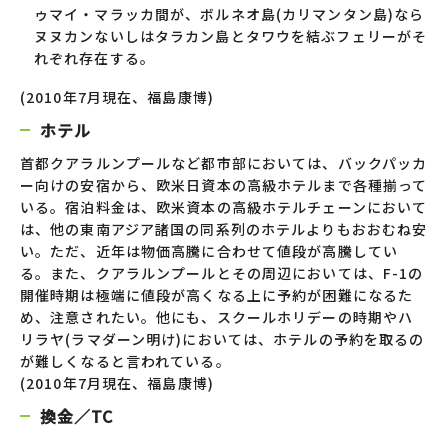
ゥマイ・マラッカ間が、ボルネオ島(カリマンタン島)なら
ヌヌカンないしはタラカン島とタワウを結ぶフェリーがそ
れぞれ存在する。
(2010年7月現在、福島康博)
ホテル
首都クアラルンプールなど都市部においては、バックパッカ
ー向けの安宿から、欧米日資本の高級ホテルまで各種揃って
いる。宿泊料金は、欧米資本の高級ホテルチェーンにおいて
は、他の東南アジア諸国の同系列のホテルよりもおおむね安
い。ただ、近年は物価高騰に合わせて値段が高騰してい
る。また、クアラルンプールとその周辺においては、F-1の
開催時期は極端に値段が高くなる上に予約が困難になるた
め、注意されたい。他にも、スクールホリデーの時期やハ
リラヤ(ラマダーン明け)においては、ホテルの予約を取るの
が難しくなると言われている。
(2010年7月現在、福島康博)
換金／TC