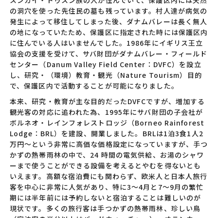
スンガイ・ドゥスン族の人が住んでいて、保護区内には天然
の洞穴を使った先住民の墓も残っています。村人達が病気の
発生によって移住してしまった後、ダナムバレーは長く無人
の地になっていたため、保護区に指定された時には保護区内
に住んでいる人はいませんでした。1986年にイギリス王立
協会の支援を受けて、サバ財団がダナムバレー・フィールド
センター（Danum Valley Field Center：DVFC）を設立
し、研究・（環境）教育・観光（Nature Tourism）目的
で、保護区内で活動することが可能になりました。
本来、研究・教育が主な目的だったDVFCですが、増加する
観光客の対応に追われた為、1995年にサバ財団の子会社が
ボルネオ・レインフォレストロッジ（Borneo Rainforest
Lodge：BRL）を建設、開業しました。BRLは1泊3食1人2
万円～という非常に高価な価格設定になっていますが、手つ
かずの熱帯雨林の中で、24 時間の電気供給、お湯のシャワ
ーまで使うことができる設備を考えるとやむを得ないとも
いえます。高額な宿泊費にも関わらず、欧米人と日本人旅行
客を中心に非常に人気があり、特に3～4月と7～9月の繁忙
期には半年前には予約しないと宿泊することは難しいのが
現状です。多くの旅行客は手つかずの熱帯雨林、珍しい鳥