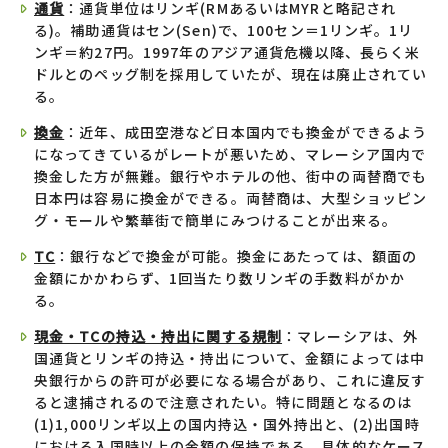
通貨
：通貨単位はリンギ(RMあるいはMYRと略記され
る)。補助通貨はセン(Sen)で、100セン＝1リンギ。1リ
ンギ＝約27円。1997年のアジア通貨危機以降、長らく米
ドルとのペッグ制を採用していたが、現在は廃止されてい
る。
換金
：近年、成田空港など日本国内でも換金ができるよう
になってきているがレートが悪いため、マレーシア国内で
換金した方が無難。銀行やホテルの他、街中の両替商でも
日本円は容易に換金ができる。両替商は、大型ショッピン
グ・モールや繁華街で簡単にみつけることが出来る。
TC
：銀行などで換金が可能。換金にあたっては、額面の
金額にかかわらず、1回当たり数リンギの手数料がかか
る。
現金・TCの持込・持出に関する規制
：マレーシアは、外
国通貨とリンギの持込・持出について、金額によっては中
央銀行からの許可が必要になる場合があり、これに違反す
ると逮捕されるので注意されたい。特に問題となるのは
(1)1,000リンギ以上の国内持込・国外持出と、(2)出国時
における入国時以上の金額の保持である。具体的なケース