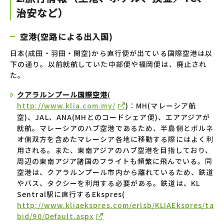
治安など）
空港(空路による出入国)
日本(成田・羽田・関空)から直行便が出ている国際空港は以
下の通り。以前就航していた中部便や福岡便は、廃止され
た。
クアラルンプール国際空港
(
http://www.klia.com.my/
)：MH(マレーシア航
空)、JAL、ANA(MHとのコードシェア便)、エアアジアが
就航。マレーシアのハブ空港であるため、半島側とボルネ
オ側双方を含めたマレーシア各地に移動する際にはよく利
用される。また、東南アジアのハブ空港を目指しており、
周辺の東南アジア諸国のフライトも頻繁に飛んでいる。同
空港は、クアラルンプール市内から離れているため、鉄道
やバス、タクシーを利用する必要がある。鉄道は、KL
Sentral駅に直行するEkspres(
http://www.kliaekspres.com/erlsb/KLIAEkspres/ta
bid/90/Default.aspx