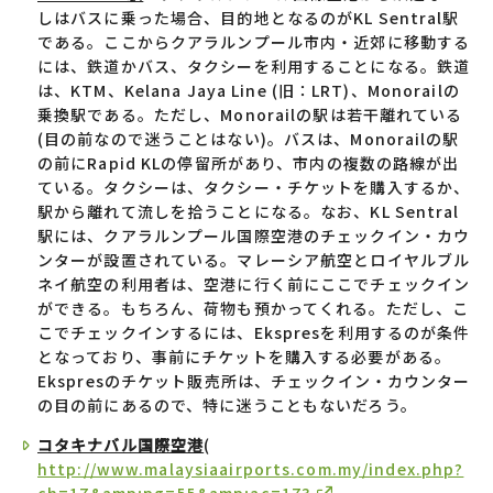
しはバスに乗った場合、目的地となるのがKL Sentral駅
である。ここからクアラルンプール市内・近郊に移動する
には、鉄道かバス、タクシーを利用することになる。鉄道
は、KTM、Kelana Jaya Line (旧：LRT)、Monorailの
乗換駅である。ただし、Monorailの駅は若干離れている
(目の前なので迷うことはない)。バスは、Monorailの駅
の前にRapid KLの停留所があり、市内の複数の路線が出
ている。タクシーは、タクシー・チケットを購入するか、
駅から離れて流しを拾うことになる。なお、KL Sentral
駅には、クアラルンプール国際空港のチェックイン・カウ
ンターが設置されている。マレーシア航空とロイヤルブル
ネイ航空の利用者は、空港に行く前にここでチェックイン
ができる。もちろん、荷物も預かってくれる。ただし、こ
こでチェックインするには、Ekspresを利用するのが条件
となっており、事前にチケットを購入する必要がある。
Ekspresのチケット販売所は、チェックイン・カウンター
の目の前にあるので、特に迷うこともないだろう。
コタキナバル国際空港
(
http://www.malaysiaairports.com.my/index.php?