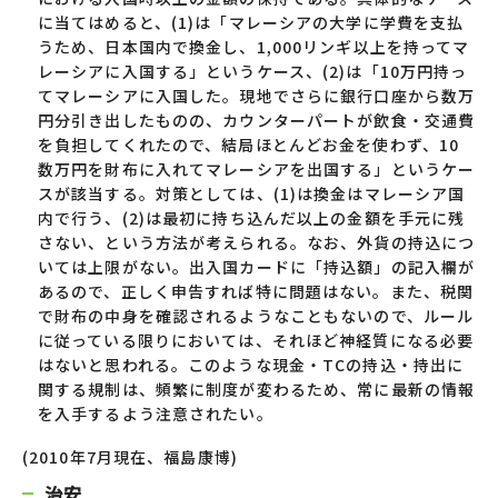
に当てはめると、(1)は「マレーシアの大学に学費を支払
うため、日本国内で換金し、1,000リンギ以上を持ってマ
レーシアに入国する」というケース、(2)は「10万円持っ
てマレーシアに入国した。現地でさらに銀行口座から数万
円分引き出したものの、カウンターパートが飲食・交通費
を負担してくれたので、結局ほとんどお金を使わず、10
数万円を財布に入れてマレーシアを出国する」というケー
スが該当する。対策としては、(1)は換金はマレーシア国
内で行う、(2)は最初に持ち込んだ以上の金額を手元に残
さない、という方法が考えられる。なお、外貨の持込につ
いては上限がない。出入国カードに「持込額」の記入欄が
あるので、正しく申告すれば特に問題はない。また、税関
で財布の中身を確認されるようなこともないので、ルール
に従っている限りにおいては、それほど神経質になる必要
はないと思われる。このような現金・TCの持込・持出に
関する規制は、頻繁に制度が変わるため、常に最新の情報
を入手するよう注意されたい。
(2010年7月現在、福島康博)
治安