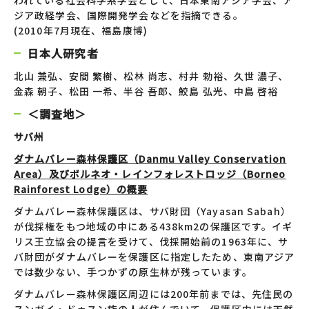
われている社会科学系学会として、日本東南アジア学会、ア
ジア政経学会、国際開発学会などを指摘できる。
(2010年7月現在、福島康博)
日本人研究者
北山 兼弘、安間 繁樹、松林 尚志、村井 勅裕、久世 濃子、
金森 朝子、松田 一希、半谷 吾郎、鮫島 弘光、中島 啓裕
＜調査地＞
サバ州
ダナムバレー森林保護区（Danmu Valley Conservation
Area）及びボルネオ・レインフォレストロッジ（Borneo
Rainforest Lodge）の概要
ダナムバレー森林保護区は、サバ財団（Yayasan Sabah）
が伐採権をもつ地域の中にある438km2の保護区です。イギ
リス王立協会の提言を受けて、伐採開始前の1963年に、サ
バ財団がダナムバレーを保護区に指定したため、東南アジア
では数少ない、手つかずの原生林が残っています。
ダナムバレー森林保護区周辺には200年前までは、先住民の