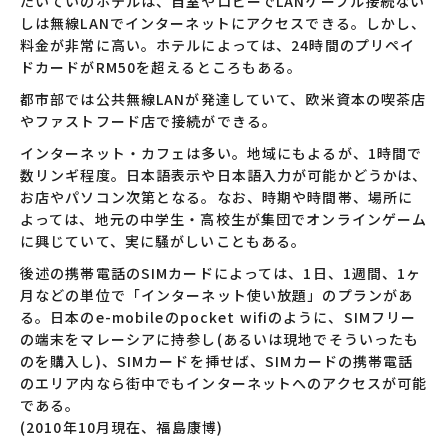
たいていのホテルは、自室やロビーでLANケーブル接続ない
しは無線LANでインターネットにアクセスできる。しかし、
料金が非常に高い。ホテルによっては、24時間のプリペイ
ドカードがRM50を超えるところもある。
都市部では公共無線LANが発達していて、欧米資本の喫茶店
やファストフード店で接続ができる。
インターネット・カフェは多い。地域にもよるが、1時間で
数リンギ程度。日本語表示や日本語入力が可能かどうかは、
お店やパソコン次第となる。なお、時期や時間帯、場所に
よっては、地元の中学生・高校生が集団でオンラインゲーム
に興じていて、実に騒がしいこともある。
後述の携帯電話のSIMカードによっては、1日、1週間、1ヶ
月などの単位で「インターネット使い放題」のプランがあ
る。日本のe-mobileのpocket wifiのように、SIMフリー
の端末をマレーシアに持参し(あるいは現地でそういったも
のを購入し)、SIMカードを挿せば、SIMカードの携帯電話
のエリア内なら街中でもインターネットへのアクセスが可能
である。
(2010年10月現在、福島康博)