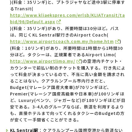
)(料金：35リンギ)と、プトラジャヤなど途中3駅に停車す
るTransit(
http://www.kliaekspres.com/erlsb/KLIATransit/ta
bid/96/Default.aspx
)(料金：35リンギ)があり、所要時間は30分ほど。バス
は、同じくKL Sentral駅行きのAirport Coach(
http://www.airportcoach.com.my/home.htm
)
(料金：10リンギ)があり、所要時間は1時間から1時間30
分ほど。タクシーは、正規業者であるAirport Limo(
http://www.airportlimo.my/
)の空港内チケット・
カウンターで前払い制のチケットを購入する。行き先によ
って料金が決まっているので、不当に高い金額を請求され
ることはない。クアラルンプール市内行きだと、
Budget(マレーシア国産大衆車)が70リンギほど、
Premier(マレーシア国産高級車や日本車)が100リンギほ
ど、Luxury(ベンツ、ジャガーなど)が180リンギほどが目
安である。3-4人のグループならば、鉄道を利用するより
も、直接ホテルまで向ってくれるタクシーのBudgetの方
が安くて一手間省くことができる。
KL Sentral駅
：クアラルンプール国際空港から鉄道ない