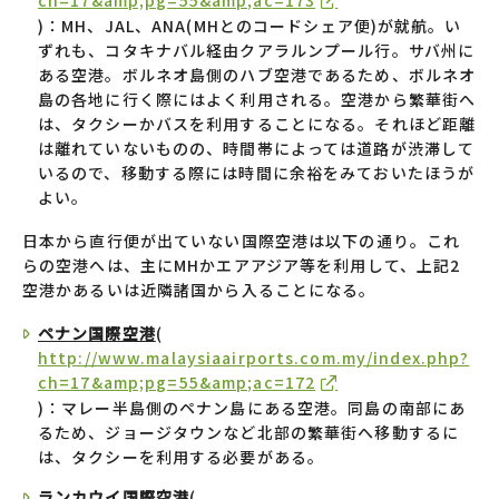
ch=17&amp;pg=55&amp;ac=173
)：MH、JAL、ANA(MHとのコードシェア便)が就航。い
ずれも、コタキナバル経由クアラルンプール行。サバ州に
ある空港。ボルネオ島側のハブ空港であるため、ボルネオ
島の各地に行く際にはよく利用される。空港から繁華街へ
は、タクシーかバスを利用することになる。それほど距離
は離れていないものの、時間帯によっては道路が渋滞して
いるので、移動する際には時間に余裕をみておいたほうが
よい。
日本から直行便が出ていない国際空港は以下の通り。これ
らの空港へは、主にMHかエアアジア等を利用して、上記2
空港かあるいは近隣諸国から入ることになる。
ペナン国際空港
(
http://www.malaysiaairports.com.my/index.php?
ch=17&amp;pg=55&amp;ac=172
)：マレー半島側のペナン島にある空港。同島の南部にあ
るため、ジョージタウンなど北部の繁華街へ移動するに
は、タクシーを利用する必要がある。
ランカウイ国際空港
(