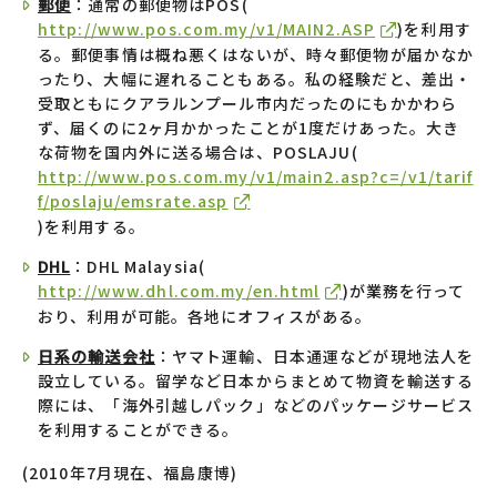
郵便
：通常の郵便物はPOS(
http://www.pos.com.my/v1/MAIN2.ASP
)を利用す
る。郵便事情は概ね悪くはないが、時々郵便物が届かなか
ったり、大幅に遅れることもある。私の経験だと、差出・
受取ともにクアラルンプール市内だったのにもかかわら
ず、届くのに2ヶ月かかったことが1度だけあった。大き
な荷物を国内外に送る場合は、POSLAJU(
http://www.pos.com.my/v1/main2.asp?c=/v1/tarif
f/poslaju/emsrate.asp
)を利用する。
DHL
：DHL Malaysia(
http://www.dhl.com.my/en.html
)が業務を行って
おり、利用が可能。各地にオフィスがある。
日系の輸送会社
：ヤマト運輸、日本通運などが現地法人を
設立している。留学など日本からまとめて物資を輸送する
際には、「海外引越しパック」などのパッケージサービス
を利用することができる。
(2010年7月現在、福島康博)