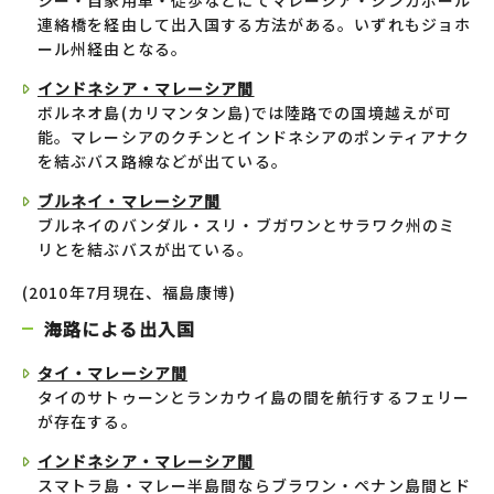
シー・自家用車・徒歩などにてマレーシア・シンガポール
連絡橋を経由して出入国する方法がある。いずれもジョホ
ール州経由となる。
インドネシア・マレーシア間
ボルネオ島(カリマンタン島)では陸路での国境越えが可
能。マレーシアのクチンとインドネシアのポンティアナク
を結ぶバス路線などが出ている。
ブルネイ・マレーシア間
ブルネイのバンダル・スリ・ブガワンとサラワク州のミ
リとを結ぶバスが出ている。
(2010年7月現在、福島康博)
海路による出入国
タイ・マレーシア間
タイのサトゥーンとランカウイ島の間を航行するフェリー
が存在する。
インドネシア・マレーシア間
スマトラ島・マレー半島間ならブラワン・ペナン島間とド