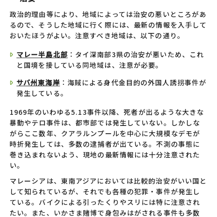
政治的理由等により、地域によっては治安の悪いところがあ
るので、そうした地域に行く際には、最新の情報を入手して
おいたほうがよい。注意すべき地域は、以下の通り。
マレー半島北部
：タイ深南部3県の治安が悪いため、これ
と国境を接している同地域は、注意が必要。
サバ州東海岸
：海賊による身代金目的の外国人誘拐事件が
発生している。
1969年のいわゆる5.13事件以降、死者が出るような大きな
暴動やテロ事件は、都市部では発生していない。しかしな
がらここ数年、クアラルンプールを中心に大規模なデモが
時折発生しては、多数の逮捕者が出ている。不測の事態に
巻き込まれないよう、現地の最新情報には十分注意された
い。
マレーシアは、東南アジアにおいては比較的治安がいい国と
して知られているが、それでも各種の犯罪・事件が発生し
ている。バイクによる引ったくりやスリには特に注意され
たい。また、いかさま賭博で身包みはがされる事件も多数